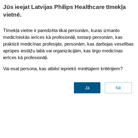
This page is also available in
United States (English)
Jūs ieejat Latvijas Philips Healthcare tīmekļa
vietnē.
Tīmekļa vietne ir paredzēta tikai personām, kuras izmanto
medicīniskās ierīces kā profesionāļi, tostarp personām, kas
praktizē medicīnas profesijās, personām, kas darbojas veselības
aprūpes iestāžu labā vai organizācijām, kas tirgo medicīnas
ierīces kā profesionāļi.
Vai esat persona, kas atbilst iepriekš minētajiem kritērijiem?
Enterprise Imaging
Jā
Nē
Sazinies ar mums