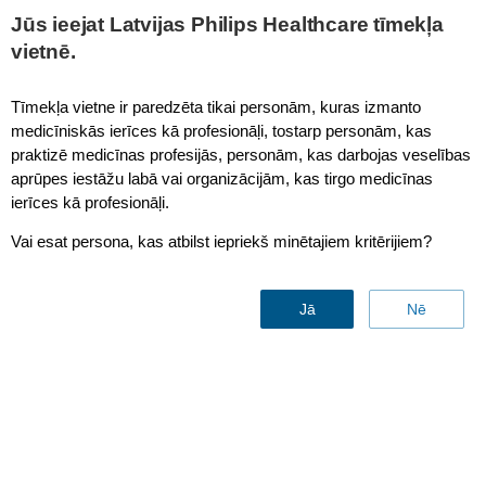
Jūs ieejat Latvijas Philips Healthcare tīmekļa
vietnē.
Philips Circular Systems - AMI - PET
Tīmekļa vietne ir paredzēta tikai personām, kuras izmanto
medicīniskās ierīces kā profesionāļi, tostarp personām, kas
praktizē medicīnas profesijās, personām, kas darbojas veselības
aprūpes iestāžu labā vai organizācijām, kas tirgo medicīnas
ierīces kā profesionāļi.
Vai esat persona, kas atbilst iepriekš minētajiem kritērijiem?
Philips Circular Systems -
Jā
Nē
AMI - PET
Sazinies ar mums