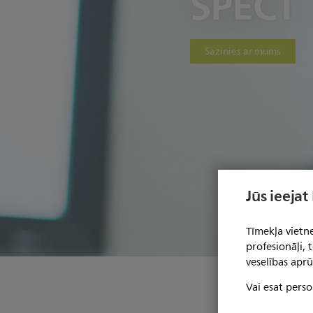
SPECT
Sazinies ar mums
Jūs ieejat
Tīmekļa vietne
profesionāļi,
veselības aprū
Vai esat perso