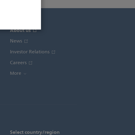
About us
News
Investor Relations
Careers
More
Select country/region