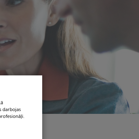
kā
s darbojas
rofesionāļi.