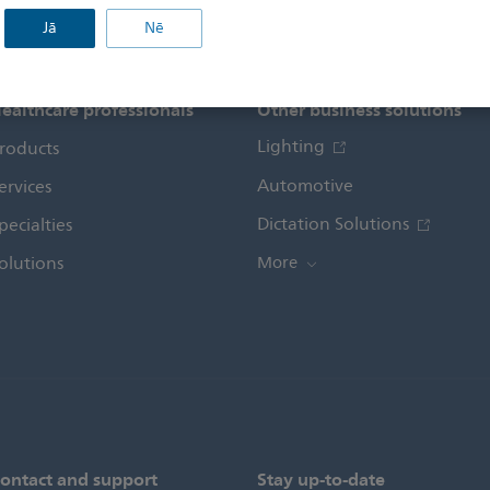
Jā
Nē
ealthcare professionals
Other business solutions
Lighting
roducts
Automotive
ervices
Dictation Solutions
pecialties
olutions
More
ontact and support
Stay up-to-date