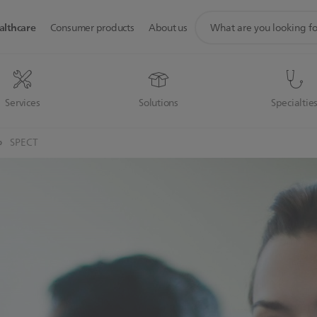
support
althcare
Consumer products
About us
search
icon
Services
Solutions
Specialtie
SPECT