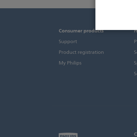
Consumer products
H
Support
P
Product registration
S
My Philips
S
S
C