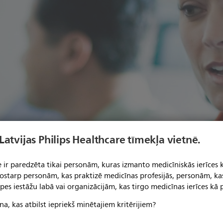
 Latvijas Philips Healthcare tīmekļa vietnē.
 ir paredzēta tikai personām, kuras izmanto medicīniskās ierīces 
 tostarp personām, kas praktizē medicīnas profesijās, personām, ka
pes iestāžu labā vai organizācijām, kas tirgo medicīnas ierīces kā p
na, kas atbilst iepriekš minētajiem kritērijiem?