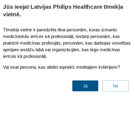
This page is also available in
United States (English)
Jūs ieejat Latvijas Philips Healthcare tīmekļa
vietnē.
Tīmekļa vietne ir paredzēta tikai personām, kuras izmanto
medicīniskās ierīces kā profesionāļi, tostarp personām, kas
praktizē medicīnas profesijās, personām, kas darbojas veselības
aprūpes iestāžu labā vai organizācijām, kas tirgo medicīnas
ierīces kā profesionāļi.
Vai esat persona, kas atbilst iepriekš minētajiem kritērijiem?
Jā
Nē
Emergency Department
supplies