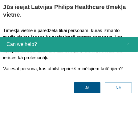
This page is also available in
United States (English)
Jūs ieejat Latvijas Philips Healthcare tīmekļa
vietnē.
Tīmekļa vietne ir paredzēta tikai personām, kuras izmanto
medicīniskās ierīces kā profesionāļi, tostarp personām, kas
praktizē medicīnas profesijās, personām, kas darbojas veselības
Can we help?
aprūpes iestāžu labā vai organizācijām, kas tirgo medicīnas
ierīces kā profesionāļi.
Consumer products
Vai esat persona, kas atbilst iepriekš minētajiem kritērijiem?
Healthcare professionals
Jā
Nē
Other business solutions
About us