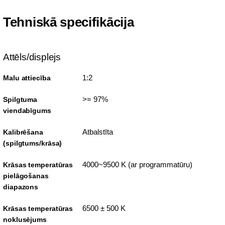
Tehniskā specifikācija
Attēls/displejs
1:2
Malu attiecība
>= 97%
Spilgtuma
viendabīgums
Atbalstīta
Kalibrēšana
(spilgtums/krāsa)
4000~9500 K (ar programmatūru)
Krāsas temperatūras
pielāgošanas
diapazons
6500 ± 500 K
Krāsas temperatūras
noklusējums