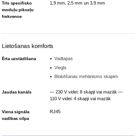
1,9 mm, 2,5 mm un 3,9 mm
Trīs specifisko
moduļu pikseļu
frekvence
Lietošanas komforts
Vadtapas
Ērta uzstādīšana
Viegls
Bloķēšanas mehānisms skapim
— 230 V videi: 8 skapji vai mazāk —
Jaudas kanāls
110 V videi: 4 skapji vai mazāk
RJ45
Viena signāla
vadības cilpa