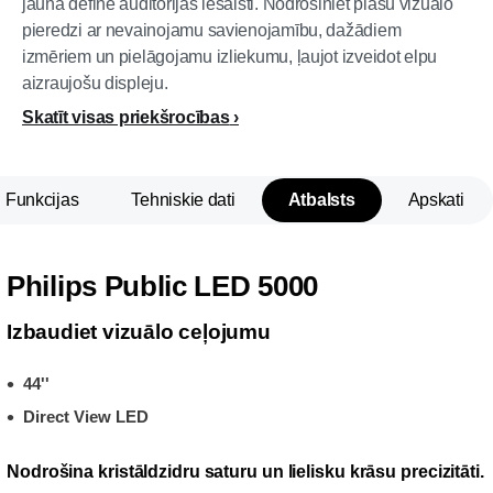
jauna definē auditorijas iesaisti. Nodrošiniet plašu vizuālo
pieredzi ar nevainojamu savienojamību, dažādiem
izmēriem un pielāgojamu izliekumu, ļaujot izveidot elpu
aizraujošu displeju.
Skatīt visas priekšrocības
Funkcijas
Tehniskie dati
Atbalsts
Apskati
Philips Public LED 5000
Izbaudiet vizuālo ceļojumu
44''
Direct View LED
Nodrošina kristāldzidru saturu un lielisku krāsu precizitāti.