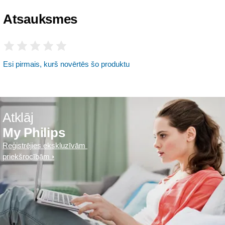
Atsauksmes
Esi pirmais, kurš novērtēs šo produktu
Atklāj
My Philips
Reģistrējies ekskluzīvām
priekšrocībām