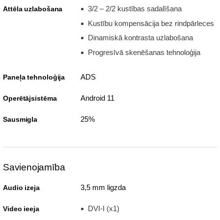
3/2 – 2/2 kustības sadalīšana
Attēla uzlabošana
Kustību kompensācija bez rindpārleces
Dinamiskā kontrasta uzlabošana
Progresīvā skenēšanas tehnoloģija
ADS
Paneļa tehnoloģija
Android 11
Operētājsistēma
25%
Sausmigla
Savienojamība
3,5 mm ligzda
Audio izeja
DVI-I (x1)
Video ieeja