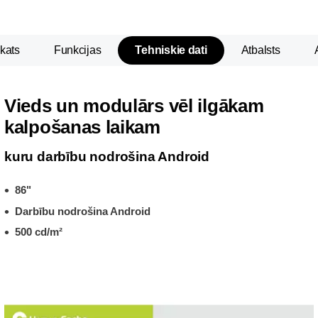
kats
Funkcijas
Tehniskie dati
Atbalsts
Vieds un modulārs vēl ilgākam
kalpošanas laikam
kuru darbību nodrošina Android
86"
Darbību nodrošina Android
500 cd/m²