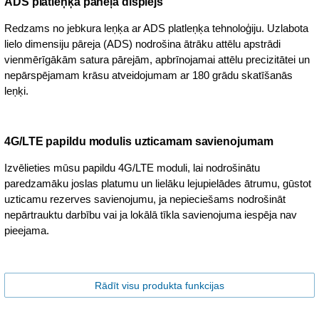
ADS platleņķa paneļa displejs
Redzams no jebkura leņķa ar ADS platleņķa tehnoloģiju. Uzlabota
lielo dimensiju pāreja (ADS) nodrošina ātrāku attēlu apstrādi
vienmērīgākām satura pārejām, apbrīnojamai attēlu precizitātei un
nepārspējamam krāsu atveidojumam ar 180 grādu skatīšanās
leņķi.
4G/LTE papildu modulis uzticamam savienojumam
Izvēlieties mūsu papildu 4G/LTE moduli, lai nodrošinātu
paredzamāku joslas platumu un lielāku lejupielādes ātrumu, gūstot
uzticamu rezerves savienojumu, ja nepieciešams nodrošināt
nepārtrauktu darbību vai ja lokālā tīkla savienojuma iespēja nav
pieejama.
Rādīt visu produkta funkcijas