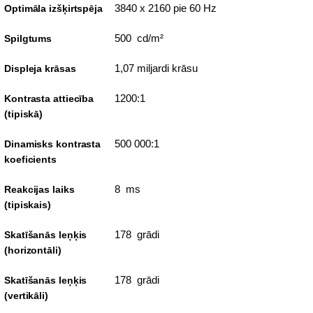
3840 x 2160 pie 60 Hz
Optimāla izšķirtspēja
500 cd/m²
Spilgtums
1,07 miljardi krāsu
Displeja krāsas
1200:1
Kontrasta attiecība
(tipiskā)
500 000:1
Dinamisks kontrasta
koeficients
8 ms
Reakcijas laiks
(tipiskais)
178 grādi
Skatīšanās leņķis
(horizontāli)
178 grādi
Skatīšanās leņķis
(vertikāli)