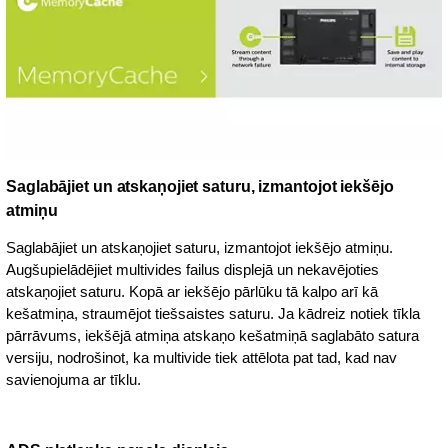
Saglabājiet un atskaņojiet saturu, izmantojot iekšējo
atmiņu
Saglabājiet un atskaņojiet saturu, izmantojot iekšējo atmiņu.
Augšupielādējiet multivides failus displejā un nekavējoties
atskaņojiet saturu. Kopā ar iekšējo pārlūku tā kalpo arī kā
kešatmiņa, straumējot tiešsaistes saturu. Ja kādreiz notiek tīkla
pārrāvums, iekšējā atmiņa atskaņo kešatmiņā saglabāto satura
versiju, nodrošinot, ka multivide tiek attēlota pat tad, kad nav
savienojuma ar tīklu.