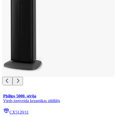
Philips 5000. sērija
Vieds torņveida keramikas sildītājs
CX5120/11