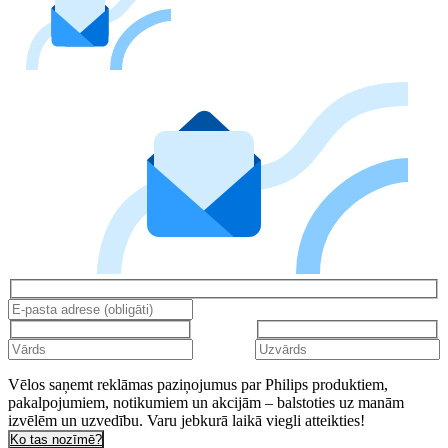
Vēlos saņemt reklāmas paziņojumus par Philips produktiem,
pakalpojumiem, notikumiem un akcijām – balstoties uz manām
izvēlēm un uzvedību. Varu jebkurā laikā viegli atteikties!
Ko tas nozīmē?