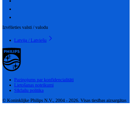
Izvēlieties valsti / valodu
Latvija / Latviešu
Paziņojums par konfidencialitāti
Lietošanas noteikumi
Sīkfailu politika
© Koninklijke Philips N.V., 2004 - 2026. Visas tiesības aizsargātas