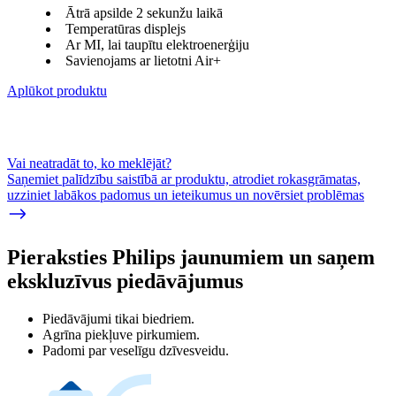
Ātrā apsilde 2 sekunžu laikā
Temperatūras displejs
Ar MI, lai taupītu elektroenerģiju
Savienojams ar lietotni Air+
Aplūkot produktu
Vai neatradāt to, ko meklējāt?
Saņemiet palīdzību saistībā ar produktu, atrodiet rokasgrāmatas,
uzziniet labākos padomus un ieteikumus un novērsiet problēmas
Pieraksties Philips jaunumiem un saņem
ekskluzīvus piedāvājumus
Piedāvājumi tikai biedriem.
Agrīna piekļuve pirkumiem.
Padomi par veselīgu dzīvesveidu.