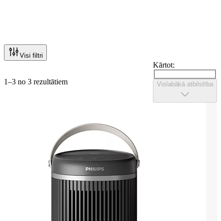
Visi filtri
Kārtot:
1–3 no 3 rezultātiem
Vislabākā atbilstība