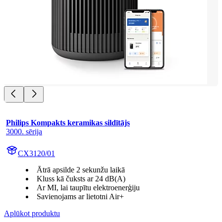
Philips Kompakts keramikas sildītājs
3000. sērija
CX3120/01
Ātrā apsilde 2 sekunžu laikā
Kluss kā čuksts ar 24 dB(A)
Ar MI, lai taupītu elektroenerģiju
Savienojams ar lietotni Air+
Aplūkot produktu