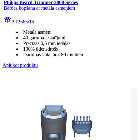
Philips Beard Trimmer 3000 Series
Bārdas kopšana ar metāla asmeņiem
BT3665/15
Metāla asmeņi
40 garuma iestatījumi
Precīzas 0,5 mm iedaļas
100% ūdensdrošs
Darbības laiks līdz 80 minūtēm
Aplūkot produktu