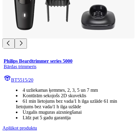
Philips Beardtrimmer series 5000
Bārdas trimmeris
BT5515/20
4 uzliekamas ķemmes, 2, 3, 5 un 7 mm
Kontūrām sekojošs 2D skuveklis
61 min lietojums bez vada/1 h ilga uzlāde 61 min
lietojums bez vada/1 h ilga uzlāde
Uzgalis muguras aizsniegšanai
Līdz pat 5 gadu garantija
Aplūkot produktu