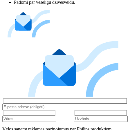
Padomi par veselīgu dzīvesveidu.
Vēlos saņemt reklāmas paziņojumus par Philips produktiem,