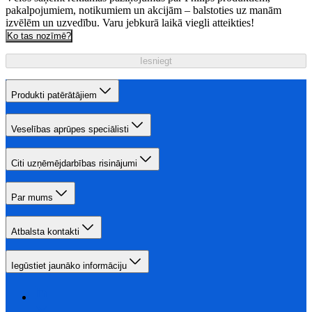
pakalpojumiem, notikumiem un akcijām – balstoties uz manām
izvēlēm un uzvedību. Varu jebkurā laikā viegli atteikties!
Ko tas nozīmē?
Iesniegt
Produkti patērātājiem
Veselības aprūpes speciālisti
Citi uzņēmējdarbības risinājumi
Par mums
Atbalsta kontakti
Iegūstiet jaunāko informāciju