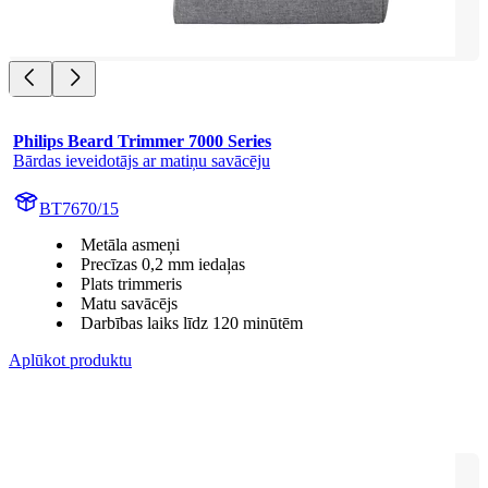
Philips Beard Trimmer 7000 Series
Bārdas ieveidotājs ar matiņu savācēju
BT7670/15
Metāla asmeņi
Precīzas 0,2 mm iedaļas
Plats trimmeris
Matu savācējs
Darbības laiks līdz 120 minūtēm
Aplūkot produktu