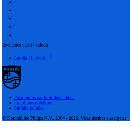
Izvēlieties valsti / valodu
Latvija / Latviešu
Paziņojums par konfidencialitāti
Lietošanas noteikumi
Sīkfailu politika
© Koninklijke Philips N.V., 2004 - 2026. Visas tiesības aizsargātas