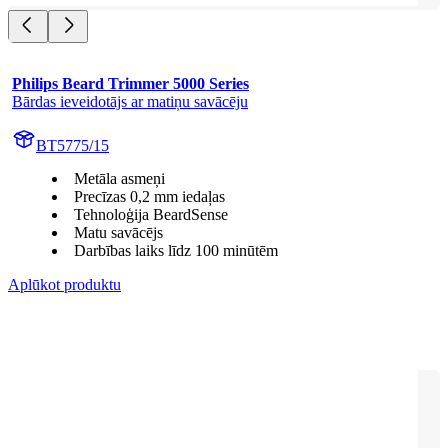
Philips Beard Trimmer 5000 Series
Bārdas ieveidotājs ar matiņu savācēju
BT5775/15
Metāla asmeņi
Precīzas 0,2 mm iedaļas
Tehnoloģija BeardSense
Matu savācējs
Darbības laiks līdz 100 minūtēm
Aplūkot produktu