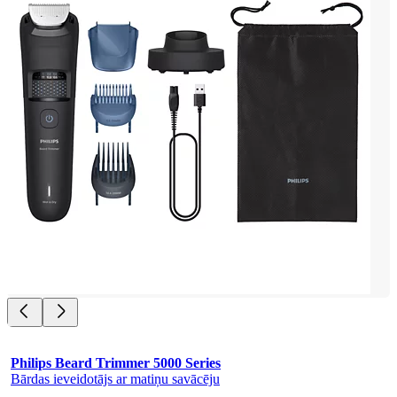
Philips Beard Trimmer 5000 Series
Bārdas ieveidotājs ar matiņu savācēju