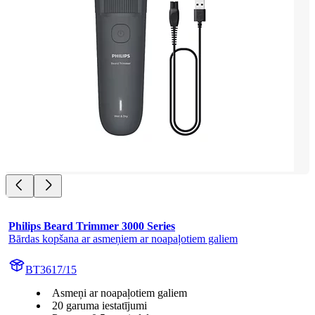
Philips Beard Trimmer 3000 Series
Bārdas kopšana ar asmeņiem ar noapaļotiem galiem
BT3617/15
Asmeņi ar noapaļotiem galiem
20 garuma iestatījumi