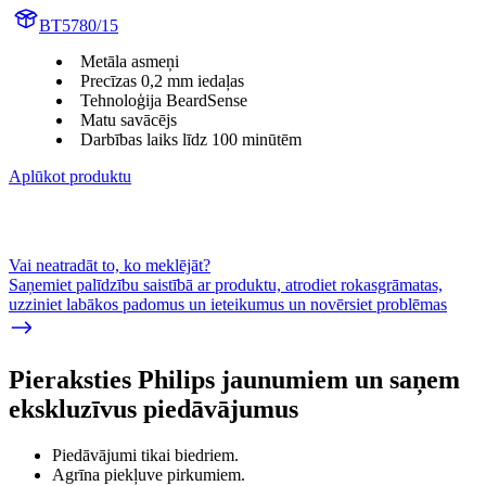
BT5780/15
Metāla asmeņi
Precīzas 0,2 mm iedaļas
Tehnoloģija BeardSense
Matu savācējs
Darbības laiks līdz 100 minūtēm
Aplūkot produktu
Vai neatradāt to, ko meklējāt?
Saņemiet palīdzību saistībā ar produktu, atrodiet rokasgrāmatas,
uzziniet labākos padomus un ieteikumus un novērsiet problēmas
Pieraksties Philips jaunumiem un saņem
ekskluzīvus piedāvājumus
Piedāvājumi tikai biedriem.
Agrīna piekļuve pirkumiem.