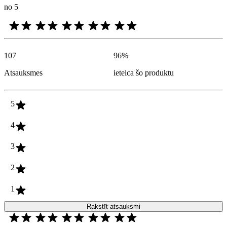
no 5
107
96
%
Atsauksmes
ieteica šo produktu
5
4
3
2
1
Rakstīt atsauksmi