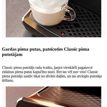
Gardas piena putas, pateicoties Classic piena
putotājam
Classic piena putotājs rada tvaiku, ļaujot vienkārši pagatavot
zīdainas piena putas kapučīno tasei. Bet tas vēl nav viss! Classic
piena putotājs sastāv tikai no divām daļām, un tas atvieglo putotāja
tīrīšanu.