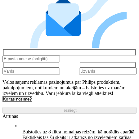
Vēlos saņemt reklāmas paziņojumus par Philips produktiem,
pakalpojumiem, notikumiem un akcijām – balstoties uz manām
izvēlēm un uzvedību. Varu jebkurā laikā viegli atteikties!
Ko tas nozīmē?
Iesniegt
Atrunas
Balstoties uz 8 filtra nomaiņas reizēm, kā norādīts aparātā.
Faktiskais tasīšu skaits ir atkarīgs no izvēlētajiem kafijas