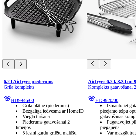
6,2 l Airfryer piederums
Airfryer 6,2 l, 8,3 l un
Grila komplekts
Komplekts gatavošanai 2
HD9946/00
HD9920/00
Grila plātne (piederums)
Izmantojiet ga
Bezgalīga iedvesma ar HomeID
pieejamo telpu opt
Viegla tīrīšana
gatavošanas komp
Piederums gatavošanai 2
Pagatavojiet pi
līmeņos
piegājienā
5 iesmi gardu grilētu maltīšu
Var mazgāt tr