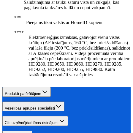
Salīdzinājumā ar tauku saturu vistā un cūkgaļā, kas
pagatavota taukvāres katlā un cepot vokpannā.
Pieejams tikai valstīs ar HomeID kopienu
Elektroenerģijas izmaksas, gatavojot vienu vistas
krūtiņu (AF iestatījums, 160 °C, bez priekšsildīšanas)
vai laša fileju (200 °C, bez priekšsildīšanas), salīdzinot
ar A klases cepeškrāsni. Vidējā procentuālā vērtība
aprēķināta pēc laboratorijas mērījumiem ar produktiem
HD9280, HD9650, HD9860, HD9270, HD9285,
HD9252, HD9200, HD9255, HD9880. Katra
izstrādājuma rezultāti var atšķirties.
Produkti patērātājiem
Veselības aprūpes speciālisti
Citi uzņēmējdarbības risinājumi