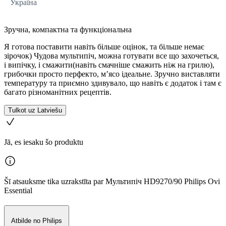
Україна
Зручна, компактна та функціональна
Я готова поставити навіть більше оцінок, та більше немає
зірочок) Чудова мультипіч, можна готувати все що захочеться,
і випічку, і смажити(навіть смачніше смажить ніж на грилю),
грибочки просто перфекто, м’ясо ідеальне. Зручно виставляти
температуру та приємно здивувало, що навіть є додаток і там є
багато різноманітних рецептів.
Tulkot uz Latviešu
Jā, es iesaku šo produktu
Šī atsauksme tika uzrakstīta par Мультипіч HD9270/90 Philips Ovi
Essential
Atbilde no Philips