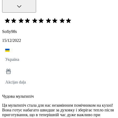
Sofiy98s
15/12/2022
Україна
Akcijas daļa
Чудова мультипіч
Ця мультипіч стала для нас незамінним помічником на кухні!
Вона готує набагато швидше за духовку і зберігає тепло після
приготування, що в теперішній час дуже важливо при