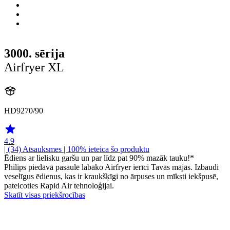
3000. sērija
Airfryer XL
HD9270/90
4.9
| (34)
Atsauksmes
| 100% ieteica šo produktu
Ēdiens ar lielisku garšu un par līdz pat 90% mazāk tauku!*
Philips piedāvā pasaulē labāko Airfryer ierīci Tavās mājās. Izbaudi
veselīgus ēdienus, kas ir kraukšķīgi no ārpuses un mīksti iekšpusē,
pateicoties Rapid Air tehnoloģijai.
Skatīt visas priekšrocības