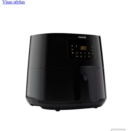
Visas sērijas