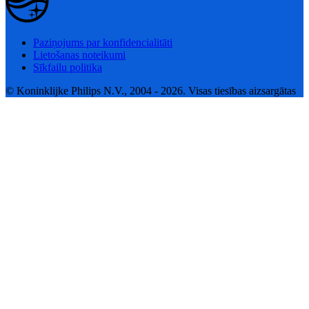
Paziņojums par konfidencialitāti
Lietošanas noteikumi
Sīkfailu politika
© Koninklijke Philips N.V., 2004 - 2026. Visas tiesības aizsargātas