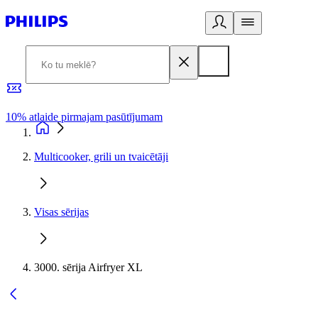
10% atlaide pirmajam pasūtījumam
3
Multicooker, grili un tvaicētāji
Visas sērijas
3000. sērija Airfryer XL