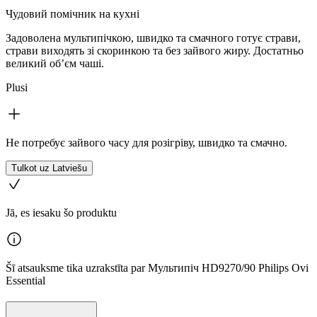
Чудовий помічник на кухні
Задоволена мультипічкою, швидко та смачного готує страви,
страви виходять зі скоринкою та без зайвого жиру. Достатньо
великий об’єм чаші.
Plusi
Не потребує зайвого часу для розігріву, швидко та смачно.
Tulkot uz Latviešu
Jā, es iesaku šo produktu
Šī atsauksme tika uzrakstīta par Мультипіч HD9270/90 Philips Ovi
Essential