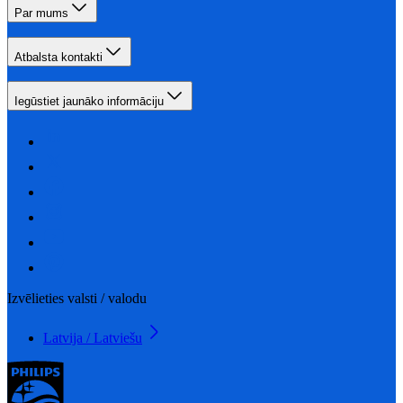
Par mums
Atbalsta kontakti
Iegūstiet jaunāko informāciju
Izvēlieties valsti / valodu
Latvija / Latviešu