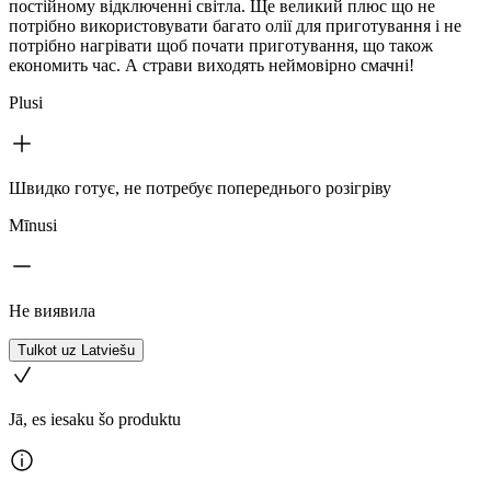
постійному відключенні світла. Ще великий плюс що не
потрібно використовувати багато олії для приготування і не
потрібно нагрівати щоб почати приготування, що також
економить час. А страви виходять неймовірно смачні!
Plusi
Швидко готує, не потребує попереднього розігріву
Mīnusi
Не виявила
Tulkot uz Latviešu
Jā, es iesaku šo produktu