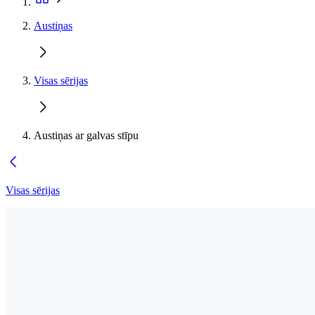
Austiņas
Visas sērijas
Austiņas ar galvas stīpu
Visas sērijas