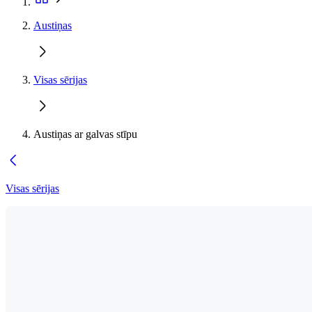
Austiņas
Visas sērijas
Austiņas ar galvas stīpu
Visas sērijas