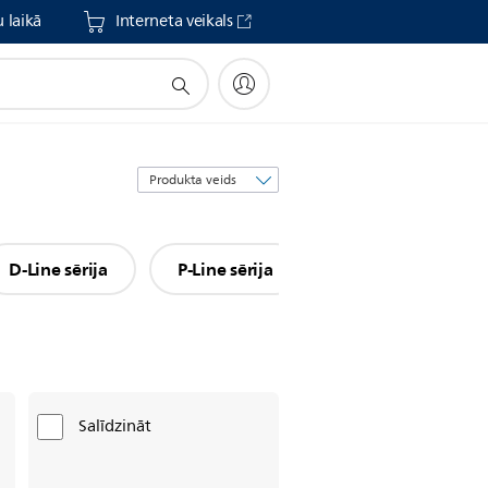
 laikā
Interneta veikals
Kārtot
pēc
D-Line sērija
P-Line sērija
H-Line sērija
Salīdzināt