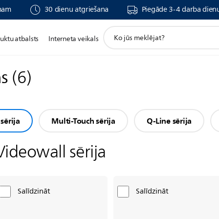
umam
30 dienu atgriešana
Piegāde 3-4 darba dienu
support
uktu atbalsts
Interneta veikals
search
icon
ns
(
6
)
sērija
Multi-Touch sērija
Q-Line sērija
Videowall sērija
Salīdzināt
Salīdzināt