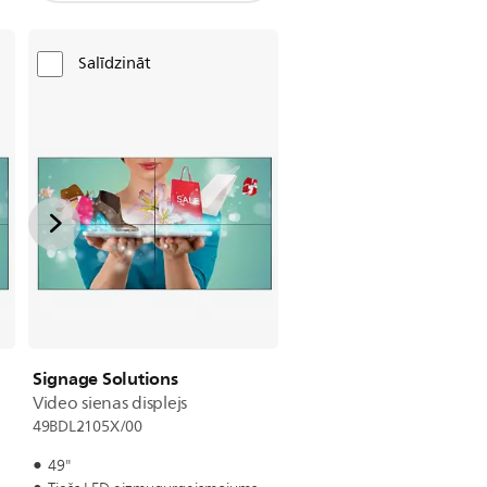
Salīdzināt
Signage Solutions
Video sienas displejs
49BDL2105X/00
49"