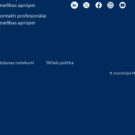
eselības aprūpei
ontakti profesionālai
eselības aprūpei
etošanas noteikumi
Sīkfailu politika
© Koninklijke Ph