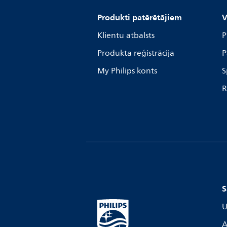
Produkti patērētājiem
V
Klientu atbalsts
P
Produkta reģistrācija
P
My Philips konts
S
R
S
U
A