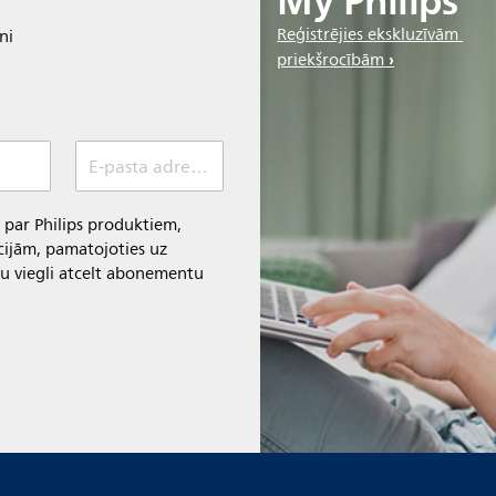
My Philips
Reģistrējies ekskluzīvām
ni
priekšrocībām
E-pasta adrese *
 par Philips produktiem,
ijām, pamatojoties uz
u viegli atcelt abonementu