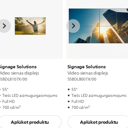
Signage Solutions
Signage Solutions
Video sienas displejs
Video sienas displejs
55BDL8107X/00
55BDL8007X/00
55"
55"
Tiešs LED aizmugurgaismojums
Tiešs LED aizmugurgaismojums
Full HD
Full HD
700 cd/m²
700 cd/m²
Aplūkot produktu
Aplūkot produktu