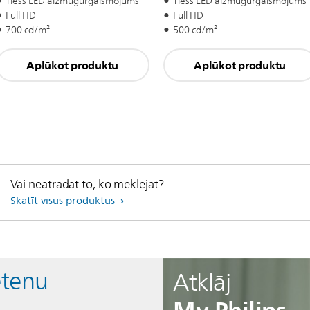
Tiešs LED aizmugurgaismojums
Tiešs LED aizmugurgaismojums
Full HD
Full HD
700 cd/m²
500 cd/m²
Aplūkot produktu
Aplūkot produktu
Vai neatradāt to, ko meklējāt?
Skatīt visus produktus
etenu
Atklāj