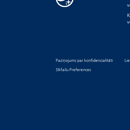
v
K
v
Paziņojums par konfidencialitāti
Li
Sīkfailu Preferences