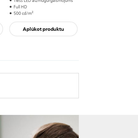
Tiešs LED aizmugurgaismojums
Full HD
500 cd/m²
Aplūkot produktu