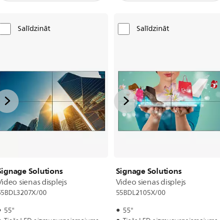
Salīdzināt
Salīdzināt
Signage Solutions
Signage Solutions
Video sienas displejs
Video sienas displejs
55BDL3207X/00
55BDL2105X/00
55"
55"