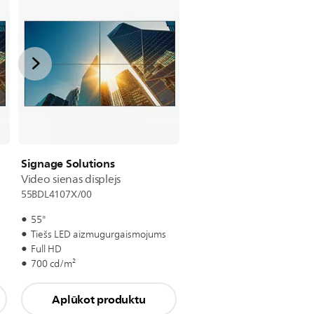
Signage Solutions
Video sienas displejs
55BDL4107X/00
55"
Tiešs LED aizmugurgaismojums
Full HD
700 cd/m²
Aplūkot produktu