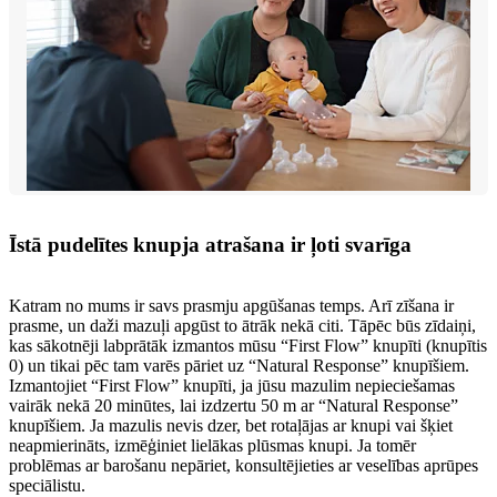
Īstā pudelītes knupja atrašana ir ļoti svarīga
Katram no mums ir savs prasmju apgūšanas temps. Arī zīšana ir
prasme, un daži mazuļi apgūst to ātrāk nekā citi. Tāpēc būs zīdaiņi,
kas sākotnēji labprātāk izmantos mūsu “First Flow” knupīti (knupītis
0) un tikai pēc tam varēs pāriet uz “Natural Response” knupīšiem.
Izmantojiet “First Flow” knupīti, ja jūsu mazulim nepieciešamas
vairāk nekā 20 minūtes, lai izdzertu 50 m ar “Natural Response”
knupīšiem. Ja mazulis nevis dzer, bet rotaļājas ar knupi vai šķiet
neapmierināts, izmēģiniet lielākas plūsmas knupi. Ja tomēr
problēmas ar barošanu nepāriet, konsultējieties ar veselības aprūpes
speciālistu.