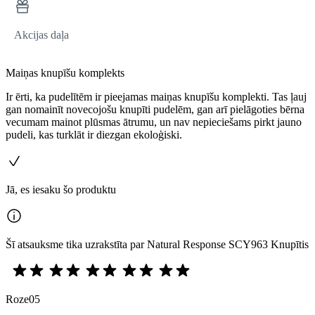
Akcijas daļa
Maiņas knupīšu komplekts
Ir ērti, ka pudelītēm ir pieejamas maiņas knupīšu komplekti. Tas ļauj
gan nomainīt novecojošu knupīti pudelēm, gan arī pielāgoties bērna
vecumam mainot plūsmas ātrumu, un nav nepieciešams pirkt jauno
pudeli, kas turklāt ir diezgan ekoloģiski.
Jā, es iesaku šo produktu
Šī atsauksme tika uzrakstīta par Natural Response SCY963 Knupītis
Roze05