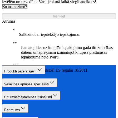
izvēlēm un uzvedību. Varu jebkurā laikā viegli atteikties!
Ko tas nozīmē?
Iesniegt
Atrunas
Salīdzinot ar iepriekšējo iepakojumu.
Pamatojoties uz knupīšu iepakojumu gada tirdzniecības
datiem un aprēķinam izmantojot knupīša plastmasas
iepakojuma neto svaru.
0% BPA, atbilstoši ES regulai 10/2011.
Produkti patērātājiem
Veselības aprūpes speciālisti
Citi uzņēmējdarbības risinājumi
Par mums