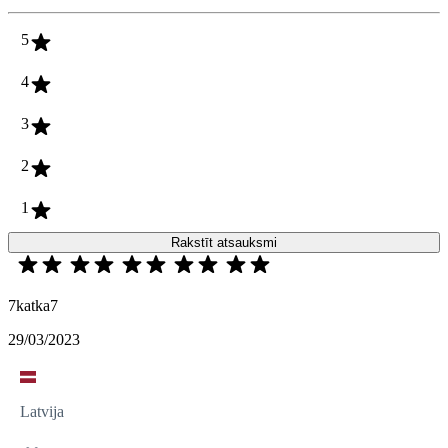
5
4
3
2
1
Rakstīt atsauksmi
7katka7
29/03/2023
Latvija