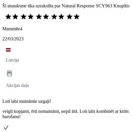
Šī atsauksme tika uzrakstīta par Natural Response SCY963 Knupītis
Mammīte4
22/03/2023
Latvija
Akcijas daļa
Loti labi maināmie uzgaļi!
veigli kopjami, ērti nomaināmi, nepil ārā. Loti labi kombinēt ar krūts
barošanu!