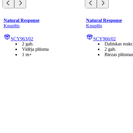
Natural Response
Natural Response
Knupītis
Knupītis
SCY963/02
SCY966/02
2 gab.
Dabiskas reakc
Vidēja plūsma
2 gab.
1 m+
Biezas plūsmas