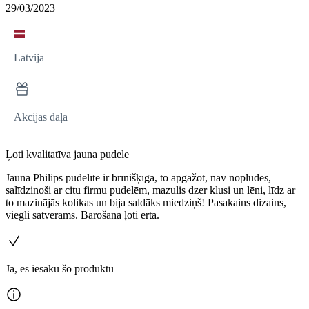
29/03/2023
Latvija
Akcijas daļa
Ļoti kvalitatīva jauna pudele
Jaunā Philips pudelīte ir brīnišķīga, to apgāžot, nav noplūdes,
salīdzinoši ar citu firmu pudelēm, mazulis dzer klusi un lēni, līdz ar
to mazinājās kolikas un bija saldāks miedziņš! Pasakains dizains,
viegli satverams. Barošana ļoti ērta.
Jā, es iesaku šo produktu