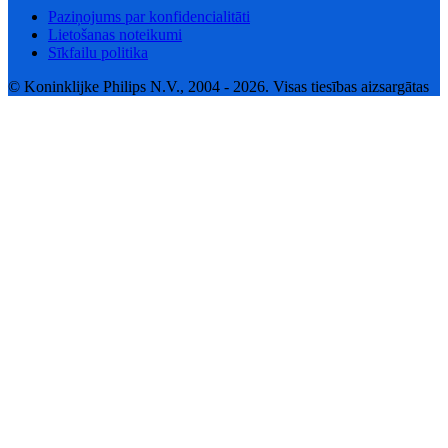
Paziņojums par konfidencialitāti
Lietošanas noteikumi
Sīkfailu politika
© Koninklijke Philips N.V., 2004 - 2026. Visas tiesības aizsargātas