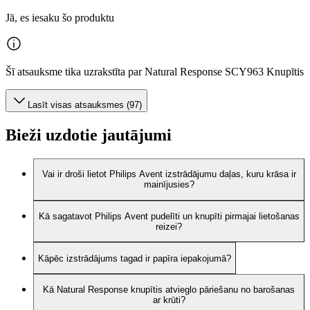
Jā, es iesaku šo produktu
Šī atsauksme tika uzrakstīta par Natural Response SCY963 Knupītis
Lasīt visas atsauksmes (97)
Bieži uzdotie jautājumi
Vai ir droši lietot Philips Avent izstrādājumu daļas, kuru krāsa ir
mainījusies?
Kā sagatavot Philips Avent pudelīti un knupīti pirmajai lietošanas
reizei?
Kāpēc izstrādājums tagad ir papīra iepakojumā?
Kā Natural Response knupītis atvieglo pāriešanu no barošanas
ar krūti?