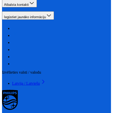
Atbalsta kontakti
Iegūstiet jaunāko informāciju
Izvēlieties valsti / valodu
Latvija / Latviešu