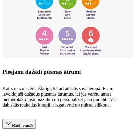
Pieejami dažādi pūsmas ātrumi
Katrs mazulis ēd atšķirīgi, kā arī attīstās savā tempā. Esam
izveidojuši dažādus plūsmas ātrumus, lai jūs varētu atrast
piemērotāko jūsu mazulim un personalizēt jūsu pudelīti. Visi
dabiskās reakcijas knupji ir izgatavoti no mīksta silikona.
Rādīt vairāk