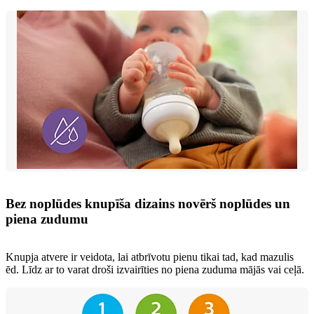
Bez noplūdes knupīša dizains novērš noplūdes un
piena zudumu
Knupja atvere ir veidota, lai atbrīvotu pienu tikai tad, kad mazulis
ēd. Līdz ar to varat droši izvairīties no piena zuduma mājās vai ceļā.