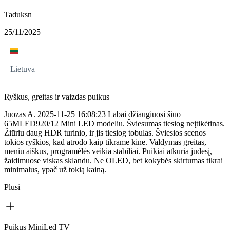
Taduksn
25/11/2025
Lietuva
Ryškus, greitas ir vaizdas puikus
Juozas A. 2025-11-25 16:08:23 Labai džiaugiuosi šiuo
65MLED920/12 Mini LED modeliu. Šviesumas tiesiog neįtikėtinas.
Žiūriu daug HDR turinio, ir jis tiesiog tobulas. Šviesios scenos
tokios ryškios, kad atrodo kaip tikrame kine. Valdymas greitas,
meniu aiškus, programėlės veikia stabiliai. Puikiai atkuria judesį,
žaidimuose viskas sklandu. Ne OLED, bet kokybės skirtumas tikrai
minimalus, ypač už tokią kainą.
Plusi
Puikus MiniLed TV