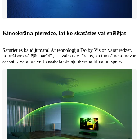
Kinoekrāna pieredze, lai ko skatāties vai spēlējat
Saturieties baudījumam! Ar tehnoloģiju Dolby Vision varat redzēt,
ko režisors vēlējās parādīt, — vairs nav jāviļas, ka tumsā neko nevar
saskatīt. Varat uztvert vissīkāko detaļu ikvienā filmā un spēlē.