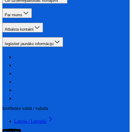
Citi uzņēmējdarbības risinājumi
Par mums
Atbalsta kontakti
Iegūstiet jaunāko informāciju
Izvēlieties valsti / valodu
Latvija / Latviešu