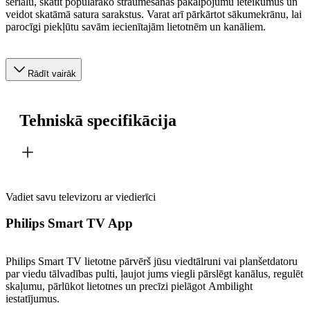
seriālu, skatīt populārāko straumēšanas pakalpojumu ieteikumus un
veidot skatāmā satura sarakstus. Varat arī pārkārtot sākumekrānu, lai
parocīgi piekļūtu savām iecienītajām lietotnēm un kanāliem.
Rādīt vairāk
Tehniskā specifikācija
Vadiet savu televizoru ar viedierīci
Philips Smart TV App
Philips Smart TV lietotne pārvērš jūsu viedtālruni vai planšetdatoru
par viedu tālvadības pulti, ļaujot jums viegli pārslēgt kanālus, regulēt
skaļumu, pārlūkot lietotnes un precīzi pielāgot Ambilight
iestatījumus.