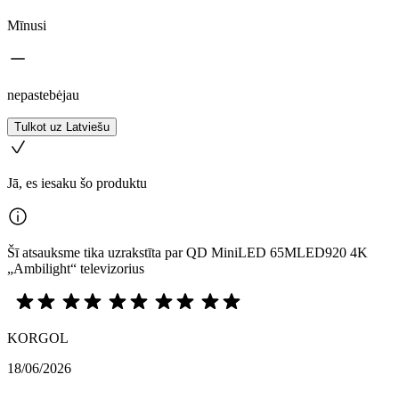
Mīnusi
nepastebėjau
Tulkot uz Latviešu
Jā, es iesaku šo produktu
Šī atsauksme tika uzrakstīta par QD MiniLED 65MLED920 4K
„Ambilight“ televizorius
KORGOL
18/06/2026