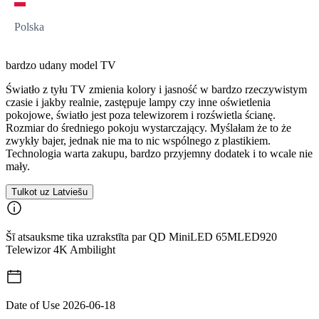
Polska
bardzo udany model TV
Światło z tyłu TV zmienia kolory i jasność w bardzo rzeczywistym
czasie i jakby realnie, zastępuje lampy czy inne oświetlenia
pokojowe, światło jest poza telewizorem i rozświetla ścianę.
Rozmiar do średniego pokoju wystarczający. Myślałam że to że
zwykły bajer, jednak nie ma to nic wspólnego z plastikiem.
Technologia warta zakupu, bardzo przyjemny dodatek i to wcale nie
mały.
Tulkot uz Latviešu
Šī atsauksme tika uzrakstīta par QD MiniLED 65MLED920
Telewizor 4K Ambilight
Date of Use
2026-06-18