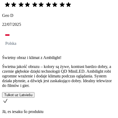
Geo D
22/07/2025
Polska
Świetny obraz i klimat z Ambilight!
Świetna jakość obrazu – kolory są żywe, kontrast bardzo dobry, a
czernie głębokie dzięki technologii QD MiniLED. Ambilight robi
ogromne wrażenie i dodaje klimatu podczas oglądania. System
działa płynnie, a dźwięk jest zaskakująco dobry. Idealny telewizor
do filmów i gier.
Tulkot uz Latviešu
Jā, es iesaku šo produktu