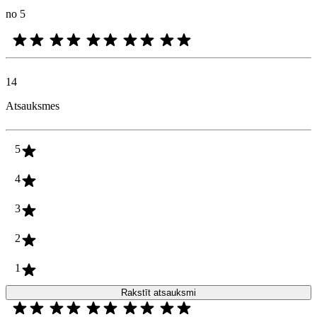
no 5
14
Atsauksmes
5
4
3
2
1
Rakstīt atsauksmi