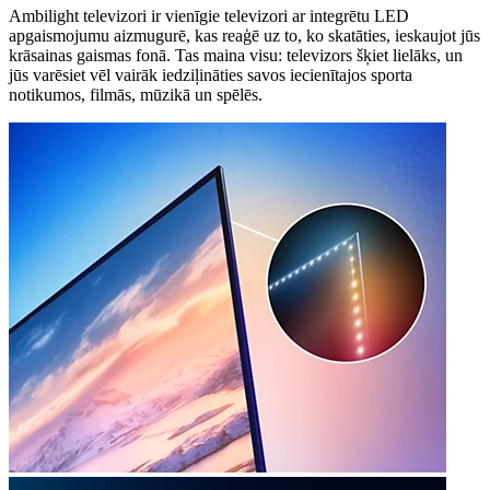
Ambilight televizori ir vienīgie televizori ar integrētu LED
apgaismojumu aizmugurē, kas reaģē uz to, ko skatāties, ieskaujot jūs
krāsainas gaismas fonā. Tas maina visu: televizors šķiet lielāks, un
jūs varēsiet vēl vairāk iedziļināties savos iecienītajos sporta
notikumos, filmās, mūzikā un spēlēs.