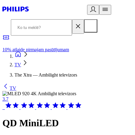
10% atlaide pirmajam pasūtījumam
3
TV
The Xtra — Ambilight televizors
TV
3.7
QD MiniLED