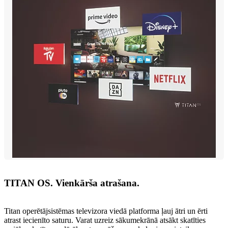
TITAN OS. Vienkārša atrašana.
Titan operētājsistēmas televizora viedā platforma ļauj ātri un ērti
atrast iecienīto saturu. Varat uzreiz sākumekrānā atsākt skatīties