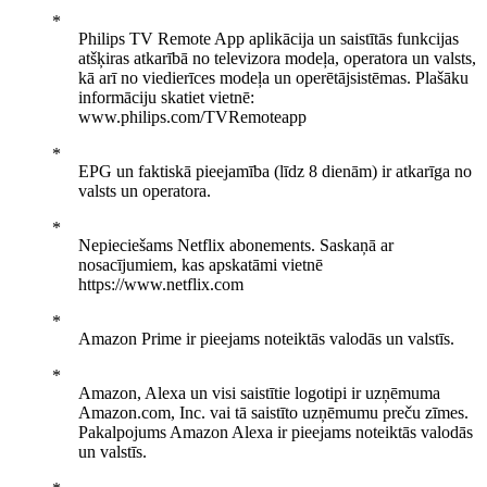
Philips TV Remote App aplikācija un saistītās funkcijas
atšķiras atkarībā no televizora modeļa, operatora un valsts,
kā arī no viedierīces modeļa un operētājsistēmas. Plašāku
informāciju skatiet vietnē:
www.philips.com/TVRemoteapp
EPG un faktiskā pieejamība (līdz 8 dienām) ir atkarīga no
valsts un operatora.
Nepieciešams Netflix abonements. Saskaņā ar
nosacījumiem, kas apskatāmi vietnē
https://www.netflix.com
Amazon Prime ir pieejams noteiktās valodās un valstīs.
Amazon, Alexa un visi saistītie logotipi ir uzņēmuma
Amazon.com, Inc. vai tā saistīto uzņēmumu preču zīmes.
Pakalpojums Amazon Alexa ir pieejams noteiktās valodās
un valstīs.