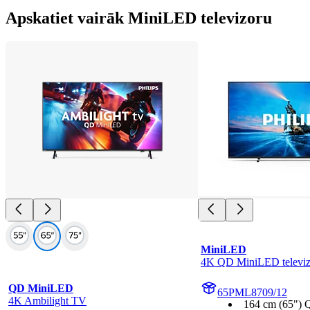
Apskatiet vairāk MiniLED televizoru
MiniLED
4K QD MiniLED televiz
QD MiniLED
65PML8709/12
4K Ambilight TV
164 cm (65")