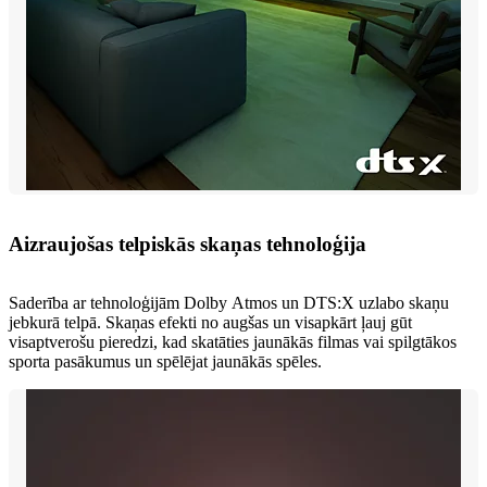
Aizraujošas telpiskās skaņas tehnoloģija
Saderība ar tehnoloģijām Dolby Atmos un DTS:X uzlabo skaņu
jebkurā telpā. Skaņas efekti no augšas un visapkārt ļauj gūt
visaptverošu pieredzi, kad skatāties jaunākās filmas vai spilgtākos
sporta pasākumus un spēlējat jaunākās spēles.