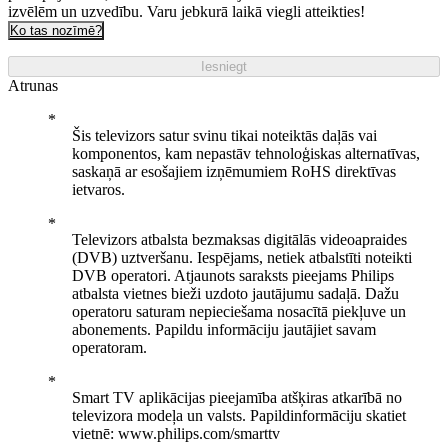
izvēlēm un uzvedību. Varu jebkurā laikā viegli atteikties!
Ko tas nozīmē?
Iesniegt
Atrunas
Šis televizors satur svinu tikai noteiktās daļās vai
komponentos, kam nepastāv tehnoloģiskas alternatīvas,
saskaņā ar esošajiem izņēmumiem RoHS direktīvas
ietvaros.
Televizors atbalsta bezmaksas digitālās videoapraides
(DVB) uztveršanu. Iespējams, netiek atbalstīti noteikti
DVB operatori. Atjaunots saraksts pieejams Philips
atbalsta vietnes bieži uzdoto jautājumu sadaļā. Dažu
operatoru saturam nepieciešama nosacītā piekļuve un
abonements. Papildu informāciju jautājiet savam
operatoram.
Smart TV aplikācijas pieejamība atšķiras atkarībā no
televizora modeļa un valsts. Papildinformāciju skatiet
vietnē: www.philips.com/smarttv