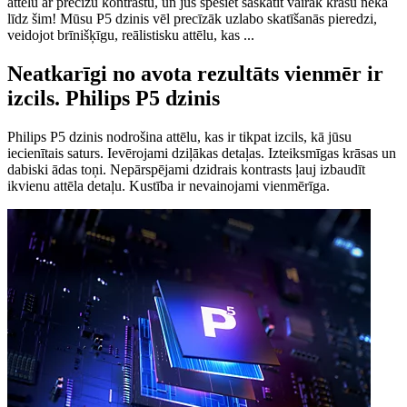
attēlu ar precīzu kontrastu, un jūs spēsiet saskatīt vairāk krāsu nekā
līdz šim! Mūsu P5 dzinis vēl precīzāk uzlabo skatīšanās pieredzi,
veidojot brīnišķīgu, reālistisku attēlu, kas ...
Neatkarīgi no avota rezultāts vienmēr ir
izcils. Philips P5 dzinis
Philips P5 dzinis nodrošina attēlu, kas ir tikpat izcils, kā jūsu
iecienītais saturs. Ievērojami dziļākas detaļas. Izteiksmīgas krāsas un
dabiski ādas toņi. Nepārspējami dzidrais kontrasts ļauj izbaudīt
ikvienu attēla detaļu. Kustība ir nevainojami vienmērīga.