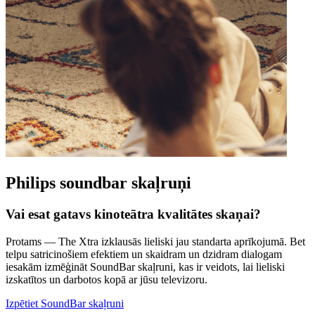
Philips soundbar skaļruņi
Vai esat gatavs kinoteātra kvalitātes skaņai?
Protams — The Xtra izklausās lieliski jau standarta aprīkojumā. Bet
telpu satricinošiem efektiem un skaidram un dzidram dialogam
iesakām izmēģināt SoundBar skaļruni, kas ir veidots, lai lieliski
izskatītos un darbotos kopā ar jūsu televizoru.
Izpētiet SoundBar skaļruni