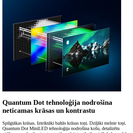
Quantum Dot tehnoloģija nodrošina
neticamas krāsas un kontrastu
Spilgtākas krāsas. Izteiktāki baltās krāsas toņi. Dziļāki melnie toņi.
Quantum Dot MiniLED tehnoloģija nodrošina košu, detalizētu