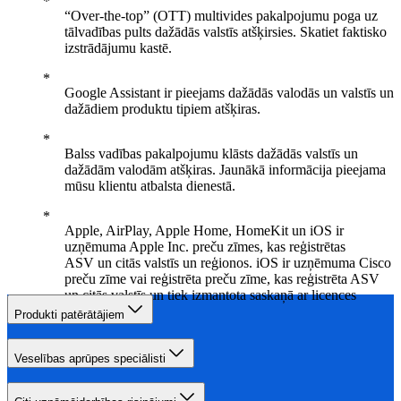
“Over-the-top” (OTT) multivides pakalpojumu poga uz
tālvadības pults dažādās valstīs atšķirsies. Skatiet faktisko
izstrādājumu kastē.
Google Assistant ir pieejams dažādās valodās un valstīs un
dažādiem produktu tipiem atšķiras.
Balss vadības pakalpojumu klāsts dažādās valstīs un
dažādām valodām atšķiras. Jaunākā informācija pieejama
mūsu klientu atbalsta dienestā.
Apple, AirPlay, Apple Home, HomeKit un iOS ir
uzņēmuma Apple Inc. preču zīmes, kas reģistrētas
ASV un citās valstīs un reģionos. iOS ir uzņēmuma Cisco
preču zīme vai reģistrēta preču zīme, kas reģistrēta ASV
un citās valstīs un tiek izmantota saskaņā ar licences
nosacījumiem.
Produkti patērātājiem
Veselības aprūpes speciālisti