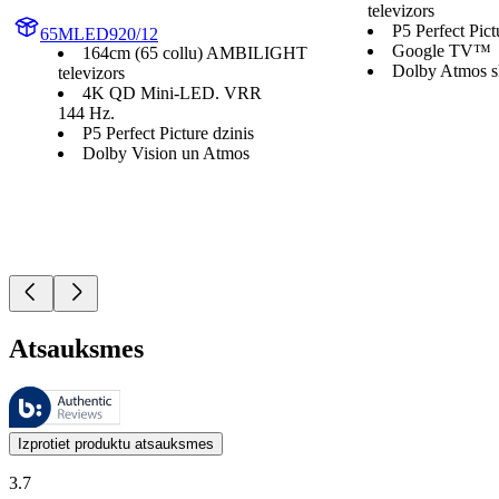
televizors
P5 Perfect Pict
65MLED920/12
Google TV™
164cm (65 collu) AMBILIGHT
Dolby Atmos s
televizors
4K QD Mini-LED. VRR
144 Hz.
P5 Perfect Picture dzinis
Dolby Vision un Atmos
Atsauksmes
Šīs atsauksmes pārvalda Bazaarvoice, un tās atbilst Bazaarvoice autent
Klientu viedokļi produktu un zvaigžņu vērtējumu veidā ir noderīgi visi
Izprotiet produktu atsauksmes
3.7