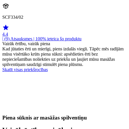
SCF334/02
4.4
| (9)
Atsauksmes
| 100% ieteica šo produktu
Vairāk ērtību, vairāk piena
Kad jūtaties ērti un mierīgi, piens izdalās viegli. Tāpēc mēs radījām
mūsu visērtāko krūts piena sūkni: apsēdieties ērti bez
nepieciešamības noliekties uz priekšu un ļaujiet mūsu masāžas
spilventiņam saudzīgi stimulēt piena plūsmu.
Skatīt visas priekšrocības
Piena sūknis ar masāžas spilventiņu