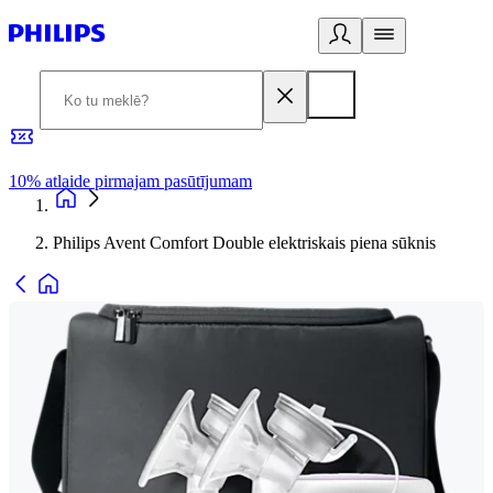
10% atlaide pirmajam pasūtījumam
3
Philips Avent Comfort Double elektriskais piena sūknis