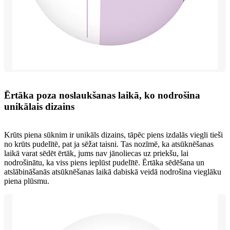
Ērtāka poza noslaukšanas laikā, ko nodrošina
unikālais dizains
Krūts piena sūknim ir unikāls dizains, tāpēc piens izdalās viegli tieši
no krūts pudelītē, pat ja sēžat taisni. Tas nozīmē, ka atsūknēšanas
laikā varat sēdēt ērtāk, jums nav jānoliecas uz priekšu, lai
nodrošinātu, ka viss piens ieplūst pudelītē. Ērtāka sēdēšana un
atslābināšanās atsūknēšanas laikā dabiskā veidā nodrošina vieglāku
piena plūsmu.