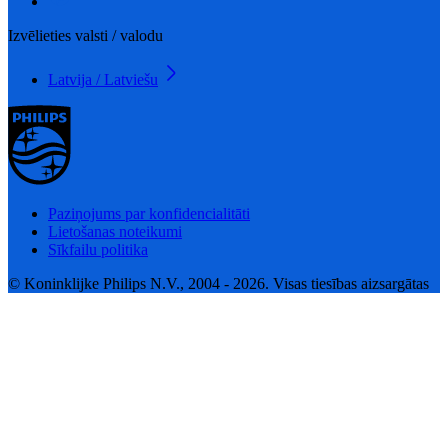
Izvēlieties valsti / valodu
Latvija / Latviešu
Paziņojums par konfidencialitāti
Lietošanas noteikumi
Sīkfailu politika
© Koninklijke Philips N.V., 2004 - 2026. Visas tiesības aizsargātas