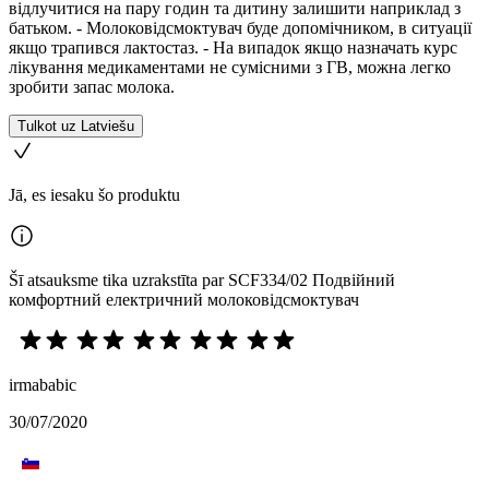
відлучитися на пару годин та дитину залишити наприклад з
батьком. - Молоковідсмоктувач буде допомічником, в ситуації
якщо трапився лактостаз. - На випадок якщо назначать курс
лікування медикаментами не сумісними з ГВ, можна легко
зробити запас молока.
Tulkot uz Latviešu
Jā, es iesaku šo produktu
Šī atsauksme tika uzrakstīta par SCF334/02 Подвійний
комфортний електричний молоковідсмоктувач
irmababic
30/07/2020