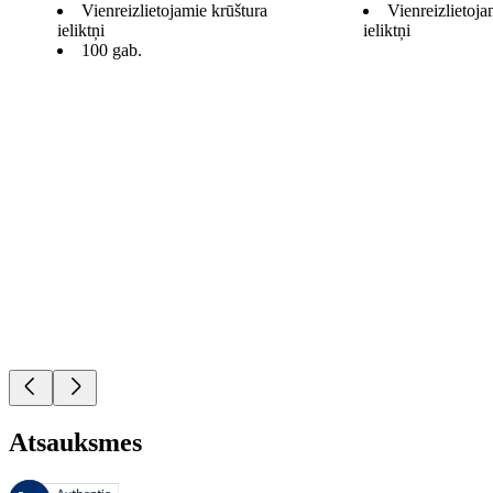
Vienreizlietojamie krūštura
Vienreizlietoja
ieliktņi
ieliktņi
100 gab.
Atsauksmes
Šīs atsauksmes pārvalda Bazaarvoice, un tās atbilst Bazaarvoice autent