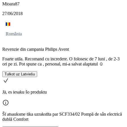
Mioara87
27/06/2018
România
Revenzie din campania Philips Avent
Foarte utila. Recomand cu incredere. O folosesc de 7 luni , de 2-3
ori pe zi. Pot spune ca , personal, mi-a salvat alaptatul ☺️
Tulkot uz Latviešu
Jā, es iesaku šo produktu
Šī atsauksme tika uzrakstīta par SCF334/02 Pompă de sân electrică
dublă Comfort