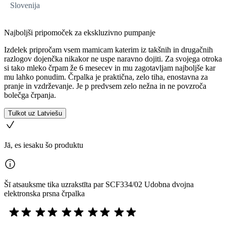
Slovenija
Najboljši pripomoček za ekskluzivno pumpanje
Izdelek pripročam vsem mamicam katerim iz takšnih in drugačnih
razlogov dojenčka nikakor ne uspe naravno dojiti. Za svojega otroka
si tako mleko črpam že 6 mesecev in mu zagotavljam najboljše kar
mu lahko ponudim. Črpalka je praktična, zelo tiha, enostavna za
pranje in vzdrževanje. Je p predvsem zelo nežna in ne povzroča
bolečga črpanja.
Tulkot uz Latviešu
Jā, es iesaku šo produktu
Šī atsauksme tika uzrakstīta par SCF334/02 Udobna dvojna
elektronska prsna črpalka