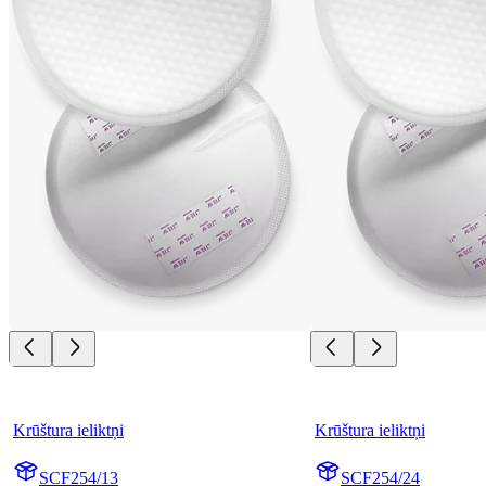
Krūštura ieliktņi
Krūštura ieliktņi
SCF254/13
SCF254/24