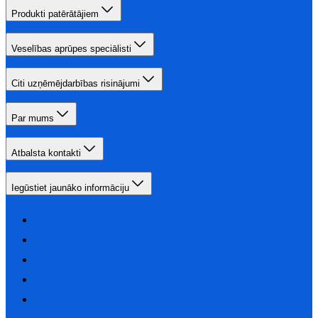
Produkti patērātājiem
Veselības aprūpes speciālisti
Citi uzņēmējdarbības risinājumi
Par mums
Atbalsta kontakti
Iegūstiet jaunāko informāciju