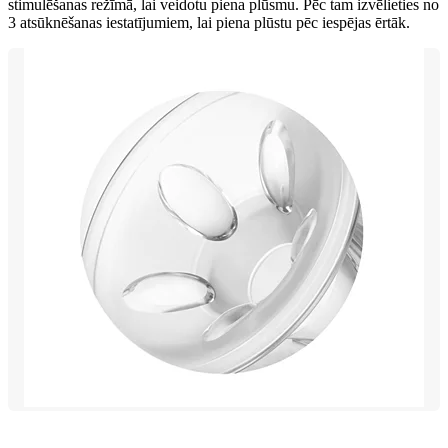
stimulēšanas režīmā, lai veidotu piena plūsmu. Pēc tam izvēlieties no
3 atsūknēšanas iestatījumiem, lai piena plūstu pēc iespējas ērtāk.