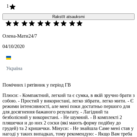
1
Rakstīt atsauksmi
Олена-Мати24/7
04/10/2020
Україна
Помічних і рятівник у період ГВ
Плюси: - Компактний, легкий та є сумка, в якій зручно брати з
собою. - Простий у використані, легко зібрати, легко мити. - Є
режими інтенсивності, але мені поки достатньо першого для
для досягнення бажаного результату. - Лагідний та
безболісний у використані. - Не шумний. - В комплекті 2
пляшечки и до них 2 соски (які мають форму подібну до
грудей) та 2 кришечки. Мінуси: - Не знайшла Саме мені став у
нагоді у таких випадках, тому рекомендую: - Якщо Вам треба