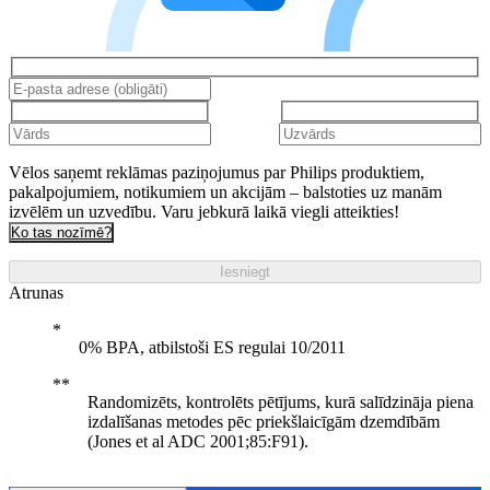
Vēlos saņemt reklāmas paziņojumus par Philips produktiem,
pakalpojumiem, notikumiem un akcijām – balstoties uz manām
izvēlēm un uzvedību. Varu jebkurā laikā viegli atteikties!
Ko tas nozīmē?
Iesniegt
Atrunas
0% BPA, atbilstoši ES regulai 10/2011
Randomizēts, kontrolēts pētījums, kurā salīdzināja piena
izdalīšanas metodes pēc priekšlaicīgām dzemdībām
(Jones et al ADC 2001;85:F91).