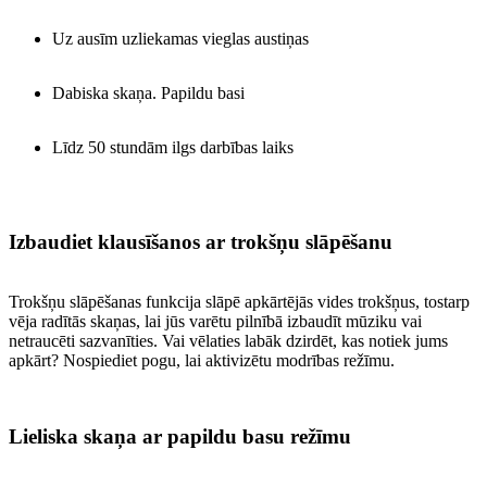
Uz ausīm uzliekamas vieglas austiņas
Dabiska skaņa. Papildu basi
Līdz 50 stundām ilgs darbības laiks
Izbaudiet klausīšanos ar trokšņu slāpēšanu
Trokšņu slāpēšanas funkcija slāpē apkārtējās vides trokšņus, tostarp
vēja radītās skaņas, lai jūs varētu pilnībā izbaudīt mūziku vai
netraucēti sazvanīties. Vai vēlaties labāk dzirdēt, kas notiek jums
apkārt? Nospiediet pogu, lai aktivizētu modrības režīmu.
Lieliska skaņa ar papildu basu režīmu