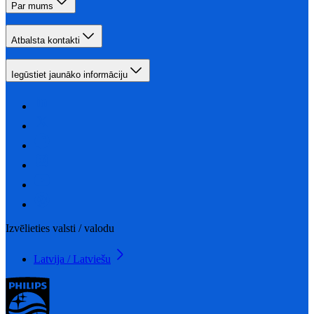
Par mums
Atbalsta kontakti
Iegūstiet jaunāko informāciju
Izvēlieties valsti / valodu
Latvija / Latviešu