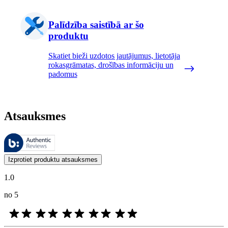
Palīdzība saistībā ar šo
produktu
Skatiet bieži uzdotos jautājumus, lietotāja
rokasgrāmatas, drošības informāciju un
padomus
Atsauksmes
Šīs atsauksmes pārvalda Bazaarvoice, un tās atbilst Bazaarvoice autent
Klientu viedokļi produktu un zvaigžņu vērtējumu veidā ir noderīgi visi
Izprotiet produktu atsauksmes
1.0
no 5