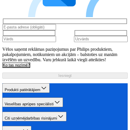
Vēlos saņemt reklāmas paziņojumus par Philips produktiem,
pakalpojumiem, notikumiem un akcijām – balstoties uz manām
izvēlēm un uzvedību. Varu jebkurā laikā viegli atteikties!
Ko tas nozīmē?
Iesniegt
Produkti patērātājiem
Veselības aprūpes speciālisti
Citi uzņēmējdarbības risinājumi