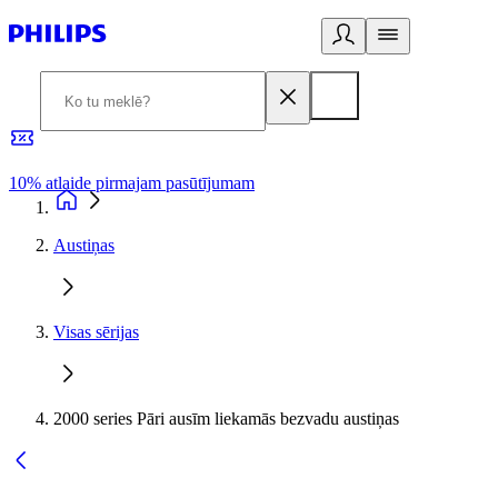
10% atlaide pirmajam pasūtījumam
3
Austiņas
Visas sērijas
2000 series Pāri ausīm liekamās bezvadu austiņas