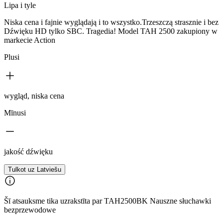
Lipa i tyle
Niska cena i fajnie wyglądają i to wszystko.Trzeszczą strasznie i bez
Dźwięku HD tylko SBC. Tragedia! Model TAH 2500 zakupiony w
markecie Action
Plusi
wygląd, niska cena
Mīnusi
jakość dźwięku
Tulkot uz Latviešu
Šī atsauksme tika uzrakstīta par TAH2500BK Nauszne słuchawki
bezprzewodowe