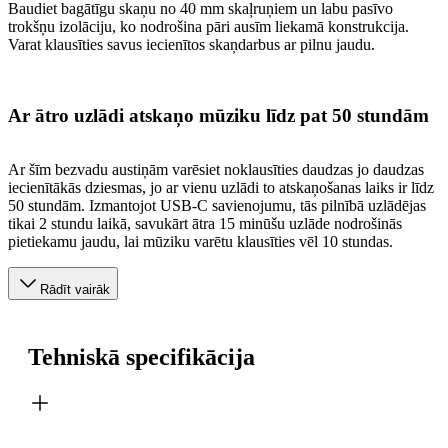
Baudiet bagātīgu skaņu no 40 mm skaļruņiem un labu pasīvo
trokšņu izolāciju, ko nodrošina pāri ausīm liekamā konstrukcija.
Varat klausīties savus iecienītos skaņdarbus ar pilnu jaudu.
Ar ātro uzlādi atskaņo mūziku līdz pat 50 stundām
Ar šīm bezvadu austiņām varēsiet noklausīties daudzas jo daudzas
iecienītākās dziesmas, jo ar vienu uzlādi to atskaņošanas laiks ir līdz
50 stundām. Izmantojot USB-C savienojumu, tās pilnībā uzlādējas
tikai 2 stundu laikā, savukārt ātra 15 minūšu uzlāde nodrošinās
pietiekamu jaudu, lai mūziku varētu klausīties vēl 10 stundas.
Rādīt vairāk
Tehniskā specifikācija