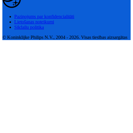
Paziņojums par konfidencialitāti
Lietošanas noteikumi
Sīkfailu politika
© Koninklijke Philips N.V., 2004 - 2026. Visas tiesības aizsargātas