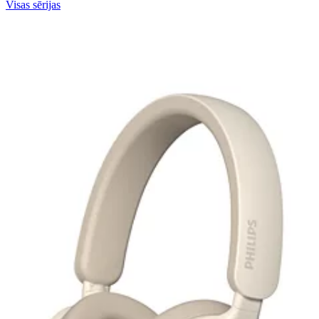
Visas sērijas