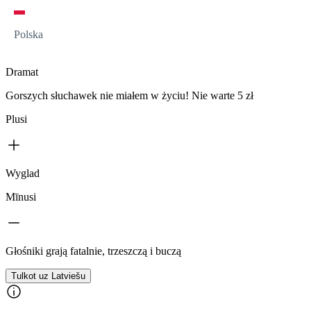
Polska
Dramat
Gorszych słuchawek nie miałem w życiu! Nie warte 5 zł
Plusi
Wyglad
Mīnusi
Głośniki grają fatalnie, trzeszczą i buczą
Tulkot uz Latviešu