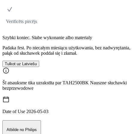
Verificēts pircējs
Szybki koniec. Słabe wykonanie albo materialy
Padaka fest. Po niecałym miesiącu użytkowania, bez nadwyrężania,
pałąk od słuchawek poddał się i złamał.
Tulkot uz Latviešu
Šī atsauksme tika uzrakstīta par TAH2500BK Nauszne słuchawki
bezprzewodowe
Date of Use
2026-05-03
Atbilde no Philips