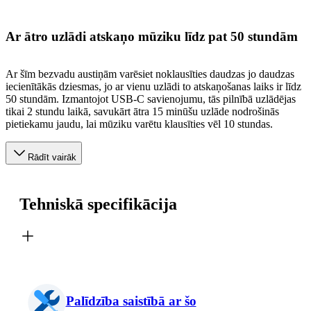
Ar ātro uzlādi atskaņo mūziku līdz pat 50 stundām
Ar šīm bezvadu austiņām varēsiet noklausīties daudzas jo daudzas
iecienītākās dziesmas, jo ar vienu uzlādi to atskaņošanas laiks ir līdz
50 stundām. Izmantojot USB-C savienojumu, tās pilnībā uzlādējas
tikai 2 stundu laikā, savukārt ātra 15 minūšu uzlāde nodrošinās
pietiekamu jaudu, lai mūziku varētu klausīties vēl 10 stundas.
Rādīt vairāk
Tehniskā specifikācija
Palīdzība saistībā ar šo