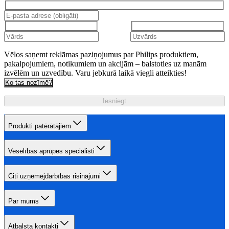
Vēlos saņemt reklāmas paziņojumus par Philips produktiem,
pakalpojumiem, notikumiem un akcijām – balstoties uz manām
izvēlēm un uzvedību. Varu jebkurā laikā viegli atteikties!
Ko tas nozīmē?
Iesniegt
Produkti patērātājiem
Veselības aprūpes speciālisti
Citi uzņēmējdarbības risinājumi
Par mums
Atbalsta kontakti