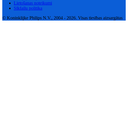
Lietošanas noteikumi
Sīkfailu politika
© Koninklijke Philips N.V., 2004 - 2026. Visas tiesības aizsargātas