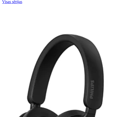
Visas sērijas