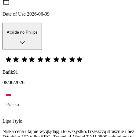
Date of Use
2026-06-09
Atbilde no Philips
Bafik91
08/06/2026
Polska
Lipa i tyle
Niska cena i fajnie wyglądają i to wszystko.Trzeszczą strasznie i bez
Dźwięku HD tylko SBC. Tragedia! Model TAH 2500 zakupiony w