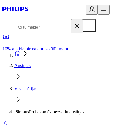
10% atlaide pirmajam pasūtījumam
3
Austiņas
Visas sērijas
Pāri ausīm liekamās bezvadu austiņas