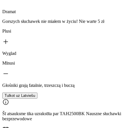
Dramat
Gorszych słuchawek nie miałem w życiu! Nie warte 5 zł
Plusi
Wyglad
Mīnusi
Głośniki grają fatalnie, trzeszczą i buczą
Tulkot uz Latviešu
Šī atsauksme tika uzrakstīta par TAH2500BK Nauszne słuchawki
bezprzewodowe