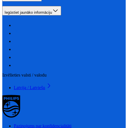
Iegūstiet jaunāko informāciju
Izvēlieties valsti / valodu
Latvija / Latviešu
Paziņojums par konfidencialitāti