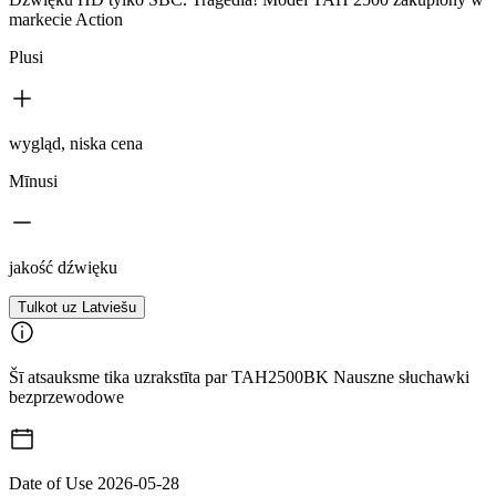
markecie Action
Plusi
wygląd, niska cena
Mīnusi
jakość dźwięku
Tulkot uz Latviešu
Šī atsauksme tika uzrakstīta par TAH2500BK Nauszne słuchawki
bezprzewodowe
Date of Use
2026-05-28