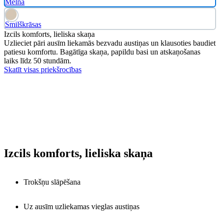
Melna
Smilškrāsas
Izcils komforts, lieliska skaņa
Uzlieciet pāri ausīm liekamās bezvadu austiņas un klausoties baudiet
patiesu komfortu. Bagātīga skaņa, papildu basi un atskaņošanas
laiks līdz 50 stundām.
Skatīt visas priekšrocības
Izcils komforts, lieliska skaņa
Trokšņu slāpēšana
Uz ausīm uzliekamas vieglas austiņas