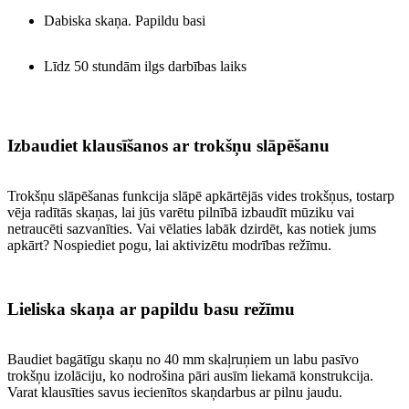
Dabiska skaņa. Papildu basi
Līdz 50 stundām ilgs darbības laiks
Izbaudiet klausīšanos ar trokšņu slāpēšanu
Trokšņu slāpēšanas funkcija slāpē apkārtējās vides trokšņus, tostarp
vēja radītās skaņas, lai jūs varētu pilnībā izbaudīt mūziku vai
netraucēti sazvanīties. Vai vēlaties labāk dzirdēt, kas notiek jums
apkārt? Nospiediet pogu, lai aktivizētu modrības režīmu.
Lieliska skaņa ar papildu basu režīmu
Baudiet bagātīgu skaņu no 40 mm skaļruņiem un labu pasīvo
trokšņu izolāciju, ko nodrošina pāri ausīm liekamā konstrukcija.
Varat klausīties savus iecienītos skaņdarbus ar pilnu jaudu.