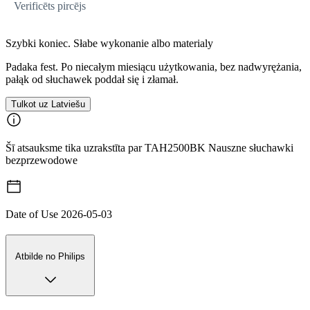
Verificēts pircējs
Szybki koniec. Słabe wykonanie albo materialy
Padaka fest. Po niecałym miesiącu użytkowania, bez nadwyrężania,
pałąk od słuchawek poddał się i złamał.
Tulkot uz Latviešu
Šī atsauksme tika uzrakstīta par TAH2500BK Nauszne słuchawki
bezprzewodowe
Date of Use
2026-05-03
Atbilde no Philips