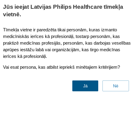
This page is also available in
United States (English)
Jūs ieejat Latvijas Philips Healthcare tīmekļa
vietnē.
Tīmekļa vietne ir paredzēta tikai personām, kuras izmanto
medicīniskās ierīces kā profesionāļi, tostarp personām, kas
MRCAT Brain
praktizē medicīnas profesijās, personām, kas darbojas veselības
aprūpes iestāžu labā vai organizācijām, kas tirgo medicīnas
ierīces kā profesionāļi.
Vai esat persona, kas atbilst iepriekš minētajiem kritērijiem?
Jā
Nē