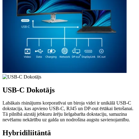
USB-C Dokotājs
Labākais risinājums korporatīvai un biroja videi ir unikālā USB-C
dokstacija, kas apvieno USB-C, RJ45 un DP-out ērtākai lietošanai.
Tā pilnībā aizstāj jebkuru ārēju lielgabarīta dokstaciju, samazina
nevēlamu nekārtību uz galda un nodrošina augstu savienojamību.
Hybridiliitäntä