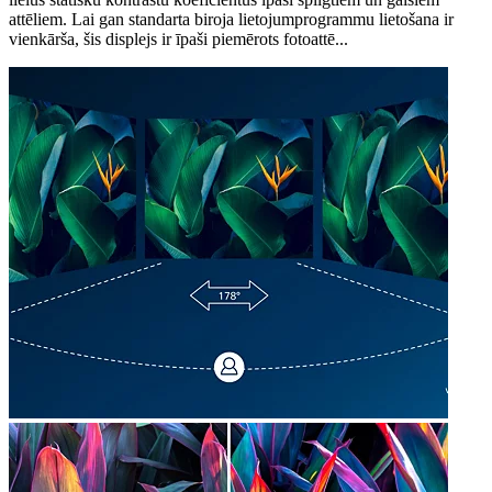
attēliem. Lai gan standarta biroja lietojumprogrammu lietošana ir
vienkārša, šis displejs ir īpaši piemērots fotoattē...