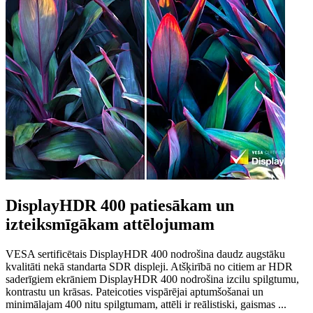
DisplayHDR 400 patiesākam un
izteiksmīgākam attēlojumam
VESA sertificētais DisplayHDR 400 nodrošina daudz augstāku
kvalitāti nekā standarta SDR displeji. Atšķirībā no citiem ar HDR
saderīgiem ekrāniem DisplayHDR 400 nodrošina izcilu spilgtumu,
kontrastu un krāsas. Pateicoties vispārējai aptumšošanai un
minimālajam 400 nitu spilgtumam, attēli ir reālistiski, gaismas ...