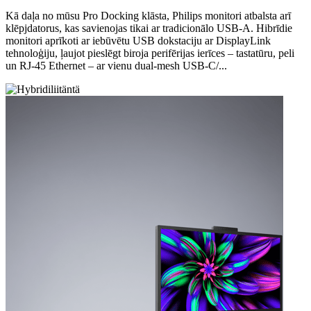
Kā daļa no mūsu Pro Docking klāsta, Philips monitori atbalsta arī
klēpjdatorus, kas savienojas tikai ar tradicionālo USB-A. Hibrīdie
monitori aprīkoti ar iebūvētu USB dokstaciju ar DisplayLink
tehnoloģiju, ļaujot pieslēgt biroja perifērijas ierīces – tastatūru, peli
un RJ-45 Ethernet – ar vienu dual-mesh USB-C/...