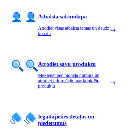
Atbalsta sākumlapa
Atrodiet visas atbalsta tēmas un daudz
ko citu
Atrodiet savu produktu
Meklējiet pēc modeļa numura un
atrodiet informāciju par konkrēto
produktu
Iegādājieties detaļas un
piederumus