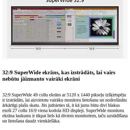
32:9 SuperWide ekrāns, kas izstrādāts, lai vairs
nebūtu jāizmanto vairāki ekrāni
32:9 SuperWide 49 collu ekrāns ar 5120 x 1440 pikseļu izšķirtspēju
ir izstrādāts, lai aizvietotu vairāku monitoru lietošanu un nodrošinātu
ārkārtīgi plašu skatu. Jūs jutīsieties tā, it kā jums būtu divi blakus
esoši 27 collu 16:9 viena kodola HD displeji. SuperWide monitoru
ekrāna laukums ir tikpat liels kā diviem monitoriem, taču uzstādīšana
un lietošana daudz vienkāršāka.