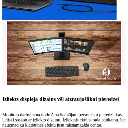
Izliekts displeja dizains vēl aizraujošākai pieredzei
Monitora darbvirsma nodrošina lietotājam personisku pieredzi, kas
lieliski saskan ar izliekto dizainu. Izliektais ekrāns rada patīkamu, bet
neuzmācīgu klātbūtnes efektu jūsu rakstāmgalda centrā.