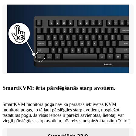
SmartKVM: ērta pārslēgšanās starp avotiem.
SmartKVM monitora poga nav kā parastās iebūvētās KVM
monitora pogas, jo tā ļauj pārslēgties starp avotiem, nospiežot
tastatūras pogu. Ja visas ierīces ir pareizi savienotas, lietotāji var
viegli pārslēgties starp avotiem, trīs reizes nospiežot taustiņu “Ctrl”.