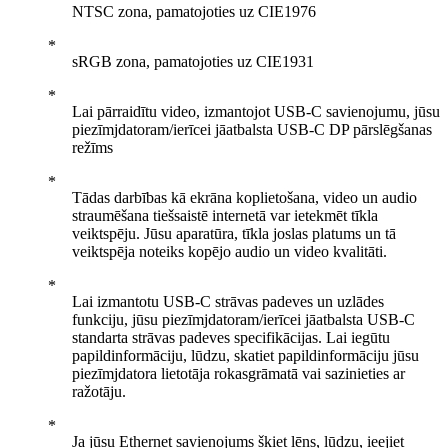
NTSC zona, pamatojoties uz CIE1976
sRGB zona, pamatojoties uz CIE1931
Lai pārraidītu video, izmantojot USB-C savienojumu, jūsu
piezīmjdatoram/ierīcei jāatbalsta USB-C DP pārslēgšanas
režīms
Tādas darbības kā ekrāna koplietošana, video un audio
straumēšana tiešsaistē internetā var ietekmēt tīkla
veiktspēju. Jūsu aparatūra, tīkla joslas platums un tā
veiktspēja noteiks kopējo audio un video kvalitāti.
Lai izmantotu USB-C strāvas padeves un uzlādes
funkciju, jūsu piezīmjdatoram/ierīcei jāatbalsta USB-C
standarta strāvas padeves specifikācijas. Lai iegūtu
papildinformāciju, lūdzu, skatiet papildinformāciju jūsu
piezīmjdatora lietotāja rokasgrāmatā vai sazinieties ar
ražotāju.
Ja jūsu Ethernet savienojums šķiet lēns, lūdzu, ieejiet