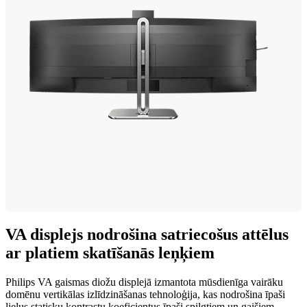
VA displejs nodrošina satriecošus attēlus
ar platiem skatīšanās leņķiem
Philips VA gaismas diožu displejā izmantota mūsdienīga vairāku
domēnu vertikālas izlīdzināšanas tehnoloģija, kas nodrošina īpaši
lielus statisku kontrastu koeficientus īpaši spilgtiem un gaišiem