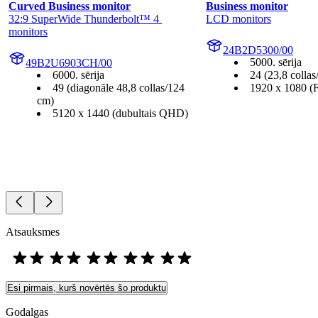
Curved Business monitor
Business monitor
32:9 SuperWide Thunderbolt™ 4 
LCD monitors
monitors
24B2D5300/00
5000. sērija
49B2U6903CH/00
6000. sērija
24 (23,8 collas
49 (diagonāle 48,8 collas/124
1920 x 1080 (
cm)
5120 x 1440 (dubultais QHD)
Atsauksmes
Esi pirmais, kurš novērtēs šo produktu
Godalgas