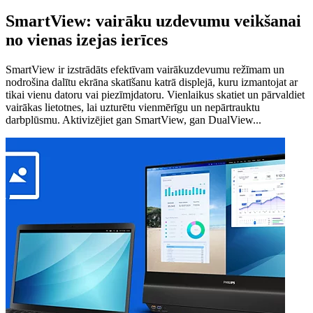
SmartView: vairāku uzdevumu veikšanai
no vienas izejas ierīces
SmartView ir izstrādāts efektīvam vairākuzdevumu režīmam un
nodrošina dalītu ekrāna skatīšanu katrā displejā, kuru izmantojat ar
tikai vienu datoru vai piezīmjdatoru. Vienlaikus skatiet un pārvaldiet
vairākas lietotnes, lai uzturētu vienmērīgu un nepārtrauktu
darbplūsmu. Aktivizējiet gan SmartView, gan DualView...