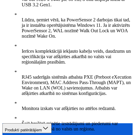
USB 3.2 Gen1.
Lūdzu, ņemiet vērā, ka PowerSensor 2 darbojas tikai tad,
ja ir instalēta operētājsistēma Windows 11. Ja ir aktivizēts
PowerSensor 2, WAL nozīmē Walk Out Lock un WOA
nozīmē Wake On.
Ierīces komplektācijā iekļauto kabeļu veids, daudzums un
specifikācija var atšķirties atkarībā no valsts vai
reģionālajām prasībām.
RJ45 saderīgās sistēmās atbalsta PXE (Preboot eXecution
Environment), MAC Address Pass-Through (MAPT), un
Wake on LAN (WOL) savienojumus. Atbalsts var
atšķirties atkarībā no sistēmas konfigurācijas.
Monitora izskats var atšķirties no attēlos redzamā.
Šajā brošūrā minētie izstrādājumi un piederumi var
atšķirties atkarībā no valsts un reģiona.
Produkti patērātājiem