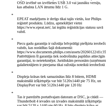
OSD izvēlnē un izvēlieties USB 3.0 vai jaunāku versiju,
kas atbalsta LAN ātrumu līdz 1 G.
EPEAT marķējums ir derīgs tikai tajās vietās, kur Philips
reģistrē produktu. Lūdzu, apmeklējiet vietni
https://www.epeat.net/, lai iegūtu reģistrācijas statusu savā
valstī.
Piecu gadu garantija ir ražotāja brīvprātīgi piešķirta ierobežo
valstīs, kas norādītas šajā dokumentā:
https://www.documents.philips.com/assets/20260122/d1c
Patērētājiem šī garantija tiek nodrošināta papildus attiecīgās 
garantijai, to neietekmējot. Juridiskām personām (uzņēmumi
galalietotājiem ir pieejama tikai ražotāja noteiktā ierobežotā 
Displeja krāsas tiek samazinātas līdz 8 bitiem, HDMI
maksimālā izšķirtspēja var būt 5120x1440 pie 75 Hz, un
DisplayPort var būt 5120x1440 pie 120 Hz
Tas ir paredzēts portatīvajam datoram ar DSC, ja citādi —
Thunderbolt 4 ievades un izvades maksimālā izšķirtspēja
var būt 5120 x 1440 pie 60 Hz, 8 bitu displeja krāsa ar