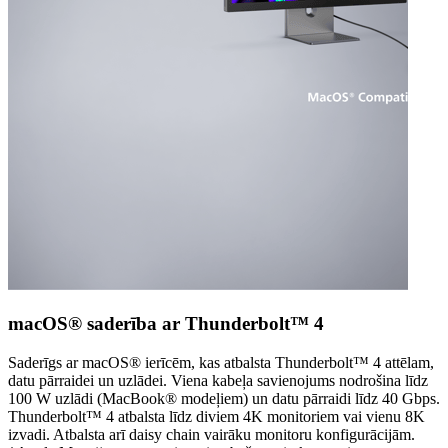
macOS® saderība ar Thunderbolt™ 4
Saderīgs ar macOS® ierīcēm, kas atbalsta Thunderbolt™ 4 attēlam,
datu pārraidei un uzlādei. Viena kabeļa savienojums nodrošina līdz
100 W uzlādi (MacBook® modeļiem) un datu pārraidi līdz 40 Gbps.
Thunderbolt™ 4 atbalsta līdz diviem 4K monitoriem vai vienu 8K
izvadi. Atbalsta arī daisy chain vairāku monitoru konfigurācijām.