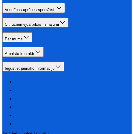
Veselības aprūpes speciālisti
Citi uzņēmējdarbības risinājumi
Par mums
Atbalsta kontakti
Iegūstiet jaunāko informāciju
Izvēlieties valsti / valodu