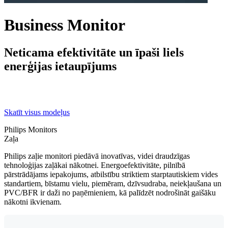
Business Monitor
Neticama efektivitāte un īpaši liels
enerģijas ietaupījums
Skatīt visus modeļus
Philips Monitors
Zaļa
Philips zaļie monitori piedāvā inovatīvas, videi draudzīgas
tehnoloģijas zaļākai nākotnei. Energoefektivitāte, pilnībā
pārstrādājams iepakojums, atbilstību striktiem starptautiskiem vides
standartiem, bīstamu vielu, piemēram, dzīvsudraba, neiekļaušana un
PVC/BFR ir daži no paņēmieniem, kā palīdzēt nodrošināt gaišāku
nākotni ikvienam.