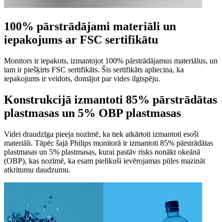
100% pārstrādājami materiāli un
iepakojums ar FSC sertifikātu
Monitors ir iepakots, izmantojot 100% pārstrādājamus materiālus, un
tam ir piešķirts FSC sertifikāts. Šis sertifikāts apliecina, ka
iepakojums ir veidots, domājot par vides ilgtspēju.
Konstrukcijā izmantoti 85% pārstrādātas
plastmasas un 5% OBP plastmasas
Videi draudzīga pieeja nozīmē, ka tiek atkārtoti izmantoti esoši
materiāli. Tāpēc šajā Philips monitorā ir izmantoti 85% pārstrādātas
plastmasas un 5% plastmasas, kurai pastāv risks nonākt okeānā
(OBP), kas nozīmē, ka esam pielikuši ievērojamas pūles mazināt
atkritumu daudzumu.