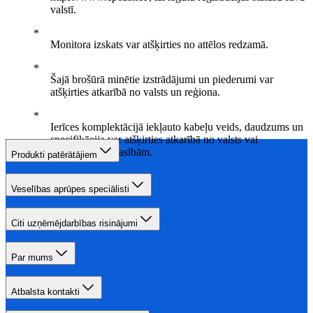
valstī.
Monitora izskats var atšķirties no attēlos redzamā.
Šajā brošūrā minētie izstrādājumi un piederumi var
atšķirties atkarībā no valsts un reģiona.
Ierīces komplektācijā iekļauto kabeļu veids, daudzums un
specifikācija var atšķirties atkarībā no valsts vai
reģionālajām prasībām.
Produkti patērātājiem
Veselības aprūpes speciālisti
Citi uzņēmējdarbības risinājumi
Par mums
Atbalsta kontakti