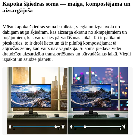
Kapoka šķiedras soma — maiga, kompostējama un
aizsargājoša
Mūsu kapoka šķiedras soma ir mīksta, viegla un izgatavota no
dabīgām augu šķiedrām, kas aizsargā ekrānu no skrāpējumiem un
bojājumiem, kas var rasties pārvadāšanas laikā. Tai ir patīkami
pieskarties, to ir droši lietot un tā ir pilnībā kompostējama; tā
atgriežas zemē, kad vairs nav vajadzīga. Šī soma piedāvā videi
draudzīgu aizsardzību transportēšanas un pārvadāšanas laikā. Viegli
izpakot un saudzē planētu.