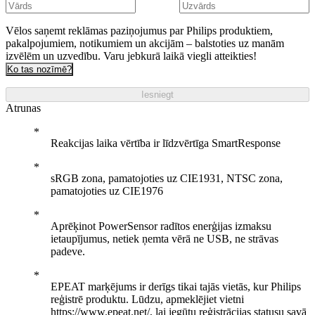
Vēlos saņemt reklāmas paziņojumus par Philips produktiem,
pakalpojumiem, notikumiem un akcijām – balstoties uz manām
izvēlēm un uzvedību. Varu jebkurā laikā viegli atteikties!
Ko tas nozīmē?
Iesniegt
Atrunas
Reakcijas laika vērtība ir līdzvērtīga SmartResponse
sRGB zona, pamatojoties uz CIE1931, NTSC zona,
pamatojoties uz CIE1976
Aprēķinot PowerSensor radītos enerģijas izmaksu
ietaupījumus, netiek ņemta vērā ne USB, ne strāvas
padeve.
EPEAT marķējums ir derīgs tikai tajās vietās, kur Philips
reģistrē produktu. Lūdzu, apmeklējiet vietni
https://www.epeat.net/, lai iegūtu reģistrācijas statusu savā