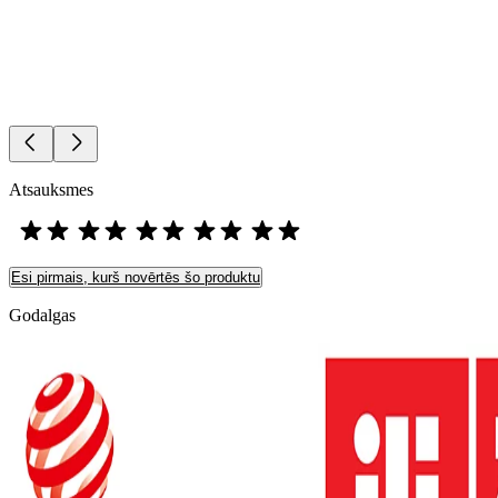
Atsauksmes
Esi pirmais, kurš novērtēs šo produktu
Godalgas