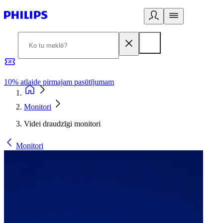
10% atlaide pirmajam pasūtījumam
3
Monitori
Videi draudzīgi monitori
Monitori