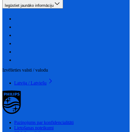
Iegūstiet jaunāko informāciju
Izvēlieties valsti / valodu
Latvija / Latviešu
Paziņojums par konfidencialitāti
Lietošanas noteikumi