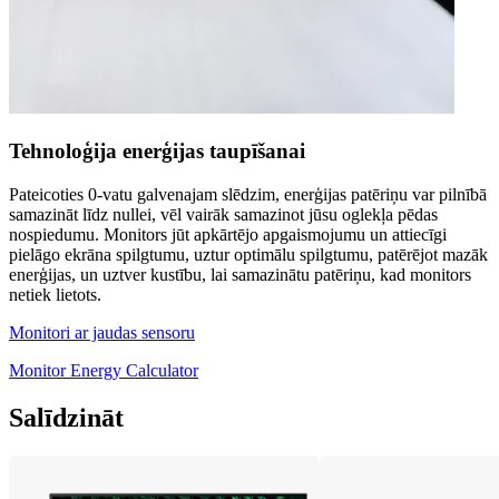
Tehnoloģija enerģijas taupīšanai
Pateicoties 0-vatu galvenajam slēdzim, enerģijas patēriņu var pilnībā
samazināt līdz nullei, vēl vairāk samazinot jūsu oglekļa pēdas
nospiedumu. Monitors jūt apkārtējo apgaismojumu un attiecīgi
pielāgo ekrāna spilgtumu, uztur optimālu spilgtumu, patērējot mazāk
enerģijas, un uztver kustību, lai samazinātu patēriņu, kad monitors
netiek lietots.
Monitori ar jaudas sensoru
Monitor Energy Calculator
Salīdzināt