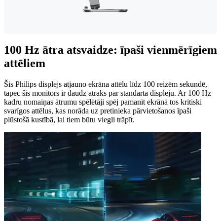
100 Hz ātra atsvaidze: īpaši vienmērīgiem
attēliem
Šis Philips displejs atjauno ekrāna attēlu līdz 100 reizēm sekundē,
tāpēc šis monitors ir daudz ātrāks par standarta displeju. Ar 100 Hz
kadru nomaiņas ātrumu spēlētāji spēj pamanīt ekrānā tos kritiski
svarīgos attēlus, kas norāda uz pretinieka pārvietošanos īpaši
plūstošā kustībā, lai tiem būtu viegli trāpīt.