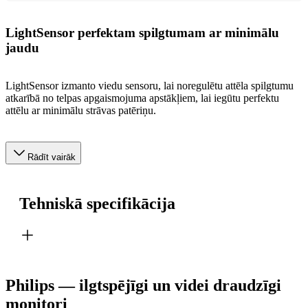
LightSensor perfektam spilgtumam ar minimālu
jaudu
LightSensor izmanto viedu sensoru, lai noregulētu attēla spilgtumu
atkarībā no telpas apgaismojuma apstākļiem, lai iegūtu perfektu
attēlu ar minimālu strāvas patēriņu.
Rādīt vairāk
Tehniskā specifikācija
Philips — ilgtspējīgi un videi draudzīgi
monitori