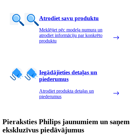
Atrodiet savu produktu
Meklējiet pēc modeļa numura un
atrodiet informāciju par konkrēto
produktu
Iegādājieties detaļas un
piederumus
Atrodiet produkta detaļas un
piederumus
Pieraksties Philips jaunumiem un saņem
ekskluzīvus piedāvājumus