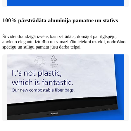
100% pārstrādāta alumīnija pamatne un statīvs
Šī videi draudzīgā izvēle, kas izstrādāta, domājot par ilgtspēju,
apvieno elegantu izturību un samazinātu ietekmi uz vidi, nodrošinot
spēcīgu un stilīgu pamatu jūsu darba telpai.