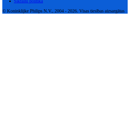
Sīkfailu politika
© Koninklijke Philips N.V., 2004 - 2026. Visas tiesības aizsargātas