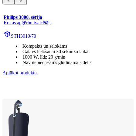
Philips 3000. sērija
Rokas apģērbu tvaicētājs
STH3010/70
Kompakts un salokāms
Gatavs lietošanai 30 sekunžu laikā
1000 W, līdz 20 g/min
Nav nepieciešams gludināmais dēlis
Aplūkot produktu