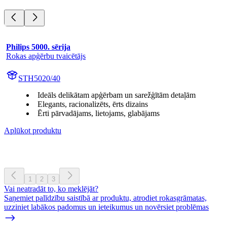
Philips 5000. sērija
Rokas apģērbu tvaicētājs
STH5020/40
Ideāls delikātam apģērbam un sarežģītām detaļām
Elegants, racionalizēts, ērts dizains
Ērti pārvadājams, lietojams, glabājams
Aplūkot produktu
1
2
3
Vai neatradāt to, ko meklējāt?
Saņemiet palīdzību saistībā ar produktu, atrodiet rokasgrāmatas,
uzziniet labākos padomus un ieteikumus un novērsiet problēmas