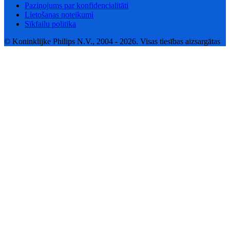
Paziņojums par konfidencialitāti
Lietošanas noteikumi
Sīkfailu politika
© Koninklijke Philips N.V., 2004 - 2026. Visas tiesības aizsargātas