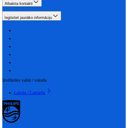
Atbalsta kontakti
Iegūstiet jaunāko informāciju
Izvēlieties valsti / valodu
Latvija / Latviešu