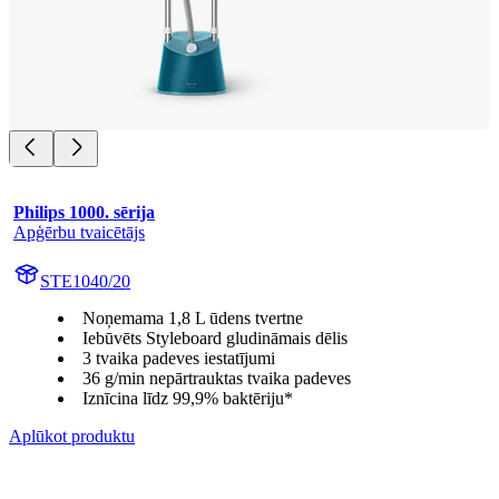
Philips 1000. sērija
Apģērbu tvaicētājs
STE1040/20
Noņemama 1,8 L ūdens tvertne
Iebūvēts Styleboard gludināmais dēlis
3 tvaika padeves iestatījumi
36 g/min nepārtrauktas tvaika padeves
Iznīcina līdz 99,9% baktēriju*
Aplūkot produktu