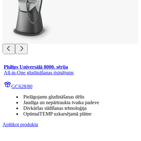
Philips Universālā 8000. sērija
All-in-One gludināšanas risinājums
GC628/80
Pielāgojams gludināšanas dēlis
Jaudīga un nepārtraukta tvaika padeve
Divkāršas sildīšanas tehnoloģija
OptimalTEMP uzkarsējamā plātne
Aplūkot produktu