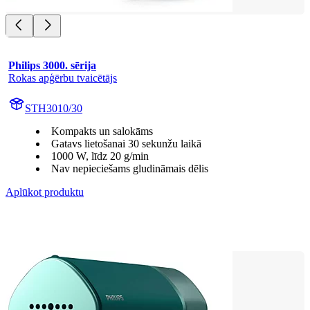
Philips 3000. sērija
Rokas apģērbu tvaicētājs
STH3010/30
Kompakts un salokāms
Gatavs lietošanai 30 sekunžu laikā
1000 W, līdz 20 g/min
Nav nepieciešams gludināmais dēlis
Aplūkot produktu