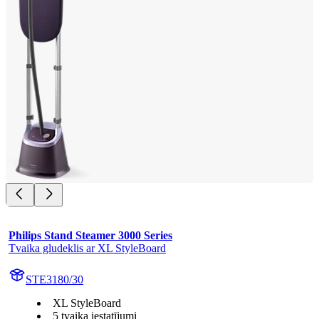
Philips Stand Steamer 3000 Series
Tvaika gludeklis ar XL StyleBoard
STE3180/30
XL StyleBoard
5 tvaika iestatījumi