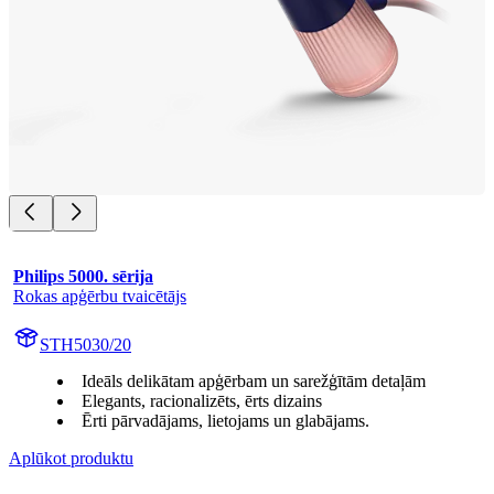
Philips 5000. sērija
Rokas apģērbu tvaicētājs
STH5030/20
Ideāls delikātam apģērbam un sarežģītām detaļām
Elegants, racionalizēts, ērts dizains
Ērti pārvadājams, lietojams un glabājams.
Aplūkot produktu