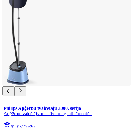
Philips Apģērbu tvaicētāju 3000. sērija
Apģērbu tvaicētājs ar statīvu un gludināmo dēli
STE3150/20