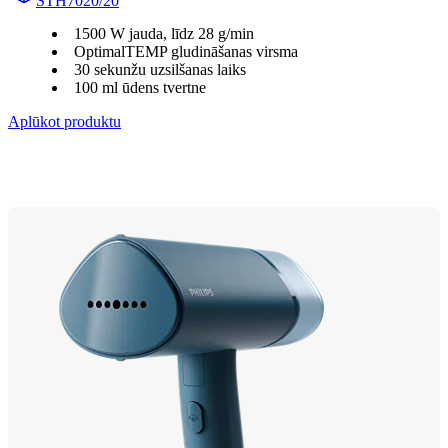
STH7020/20
1500 W jauda, līdz 28 g/min
OptimalTEMP gludināšanas virsma
30 sekunžu uzsilšanas laiks
100 ml ūdens tvertne
Aplūkot produktu