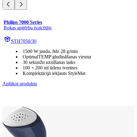
Philips 7000 Series
Rokas apģērbu tvaicētājs
STH7050/30
1500 W jauda, līdz 28 g/min
OptimalTEMP gludināšanas virsma
30 sekunžu uzsilšanas laiks
100 + 200 ml ūdens tvertnes
Komplektācijā iekļauts StyleMat
Aplūkot produktu