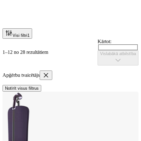
Visi filtri
1
Kārtot:
1–12 no 28 rezultātiem
Vislabākā atbilstība
Apģērbu tvaicētājs
Notīrīt visus filtrus