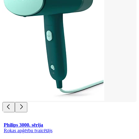
Philips 3000. sērija
Rokas apģērbu tvaicētājs