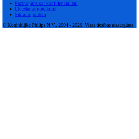
Paziņojums par konfidencialitāti
Lietošanas noteikumi
Sīkfailu politika
© Koninklijke Philips N.V., 2004 - 2026. Visas tiesības aizsargātas