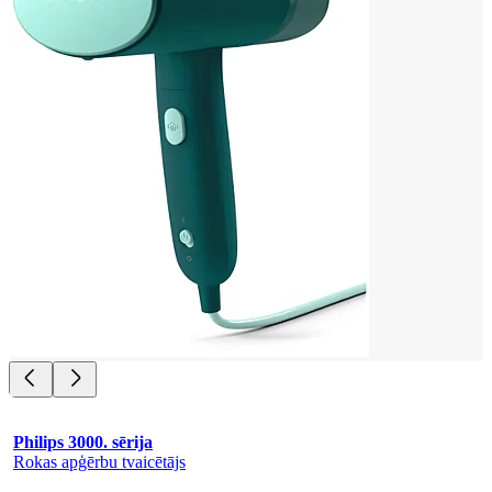
Philips 3000. sērija
Rokas apģērbu tvaicētājs