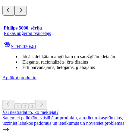
Philips 5000. sērija
Rokas apģērbu tvaicētājs
STH5020/40
Ideāls delikātam apģērbam un sarežģītām detaļām
Elegants, racionalizēts, ērts dizains
Ērti pārvadājams, lietojams, glabājams
Aplūkot produktu
1
2
3
Vai neatradāt to, ko meklējāt?
Saņemiet palīdzību saistībā ar produktu, atrodiet rokasgrāmatas,
uzziniet labākos padomus un ieteikumus un novērsiet problēmas