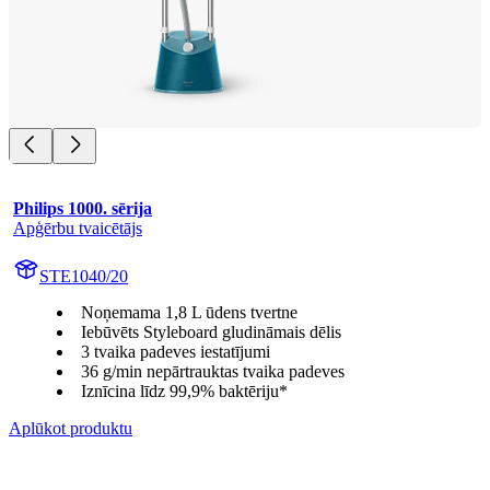
Philips 1000. sērija
Apģērbu tvaicētājs
STE1040/20
Noņemama 1,8 L ūdens tvertne
Iebūvēts Styleboard gludināmais dēlis
3 tvaika padeves iestatījumi
36 g/min nepārtrauktas tvaika padeves
Iznīcina līdz 99,9% baktēriju*
Aplūkot produktu