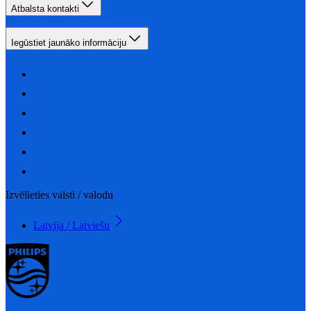
Atbalsta kontakti
Iegūstiet jaunāko informāciju
Izvēlieties valsti / valodu
Latvija / Latviešu