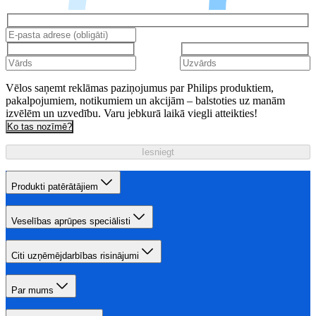
Vēlos saņemt reklāmas paziņojumus par Philips produktiem,
pakalpojumiem, notikumiem un akcijām – balstoties uz manām
izvēlēm un uzvedību. Varu jebkurā laikā viegli atteikties!
Ko tas nozīmē?
Iesniegt
Produkti patērātājiem
Veselības aprūpes speciālisti
Citi uzņēmējdarbības risinājumi
Par mums