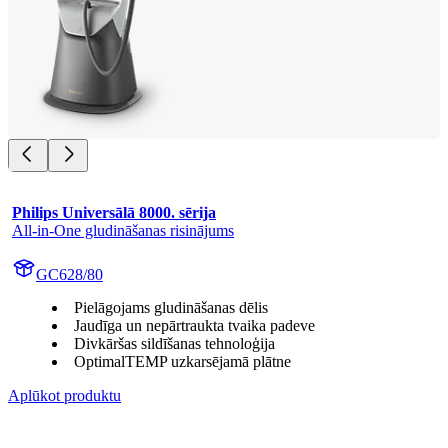
Philips Universālā 8000. sērija
All-in-One gludināšanas risinājums
GC628/80
Pielāgojams gludināšanas dēlis
Jaudīga un nepārtraukta tvaika padeve
Divkāršas sildīšanas tehnoloģija
OptimalTEMP uzkarsējamā plātne
Aplūkot produktu