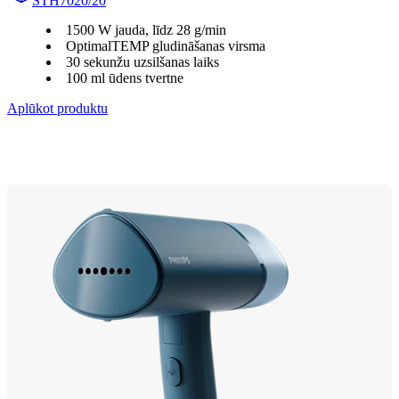
STH7020/20
1500 W jauda, līdz 28 g/min
OptimalTEMP gludināšanas virsma
30 sekunžu uzsilšanas laiks
100 ml ūdens tvertne
Aplūkot produktu