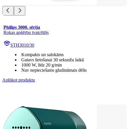
Philips 3000. sērija
Rokas apģērbu tvaicētājs
STH3010/30
Kompakts un salokāms
Gatavs lietošanai 30 sekunžu laikā
1000 W, līdz 20 g/min
Nav nepieciešams gludināmais dēlis
Aplūkot produktu