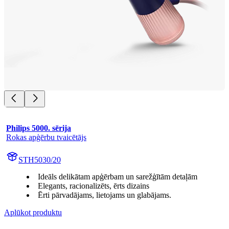
Philips 5000. sērija
Rokas apģērbu tvaicētājs
STH5030/20
Ideāls delikātam apģērbam un sarežģītām detaļām
Elegants, racionalizēts, ērts dizains
Ērti pārvadājams, lietojams un glabājams.
Aplūkot produktu