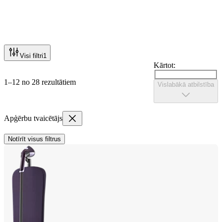
Visi filtri
1
Kārtot:
1–12 no 28 rezultātiem
Vislabākā atbilstība
Apģērbu tvaicētājs
Notīrīt visus filtrus