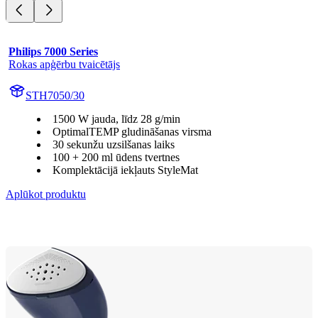
Philips 7000 Series
Rokas apģērbu tvaicētājs
STH7050/30
1500 W jauda, līdz 28 g/min
OptimalTEMP gludināšanas virsma
30 sekunžu uzsilšanas laiks
100 + 200 ml ūdens tvertnes
Komplektācijā iekļauts StyleMat
Aplūkot produktu