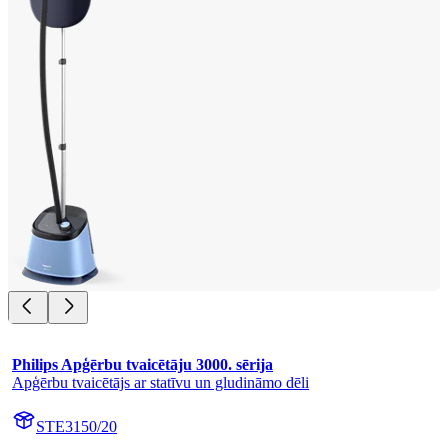
Philips Apģērbu tvaicētāju 3000. sērija
Apģērbu tvaicētājs ar statīvu un gludināmo dēli
STE3150/20