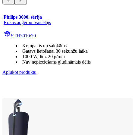
Philips 3000. sērija
Rokas apģērbu tvaicētājs
STH3010/70
Kompakts un salokāms
Gatavs lietošanai 30 sekunžu laikā
1000 W, līdz 20 g/min
Nav nepieciešams gludināmais dēlis
Aplūkot produktu