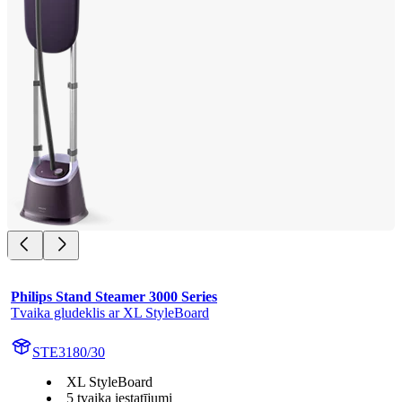
Philips Stand Steamer 3000 Series
Tvaika gludeklis ar XL StyleBoard
STE3180/30
XL StyleBoard
5 tvaika iestatījumi