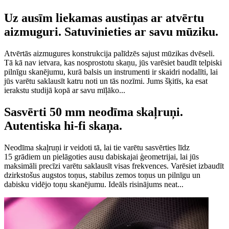
Uz ausīm liekamas austiņas ar atvērtu
aizmuguri. Satuvinieties ar savu mūziku.
Atvērtās aizmugures konstrukcija palīdzēs sajust mūzikas dvēseli.
Tā kā nav ietvara, kas nosprostotu skaņu, jūs varēsiet baudīt telpiski
pilnīgu skanējumu, kurā balsis un instrumenti ir skaidri nodalīti, lai
jūs varētu saklausīt katru noti un tās nozīmi. Jums šķitīs, ka esat
ierakstu studijā kopā ar savu mīļāko...
Sasvērti 50 mm neodīma skaļruņi.
Autentiska hi-fi skaņa.
Neodīma skaļruņi ir veidoti tā, lai tie varētu sasvērties līdz
15 grādiem un pielāgoties ausu dabiskajai ģeometrijai, lai jūs
maksimāli precīzi varētu saklausīt visas frekvences. Varēsiet izbaudīt
dzirkstošus augstos toņus, stabilus zemos toņus un pilnīgu un
dabisku vidējo toņu skanējumu. Ideāls risinājums neat...