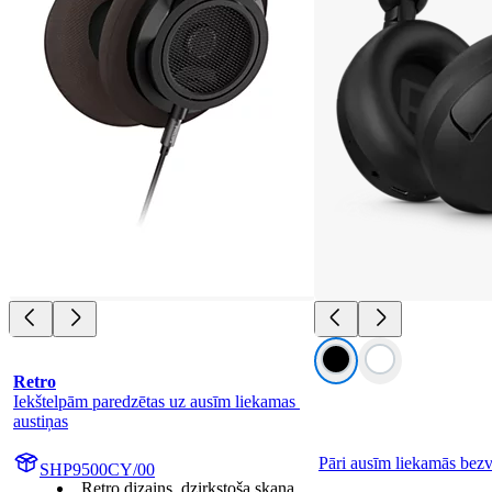
Retro
Iekštelpām paredzētas uz ausīm liekamas 
austiņas
Pāri ausīm liekamās bezv
SHP9500CY/00
Retro dizains, dzirkstoša skaņa