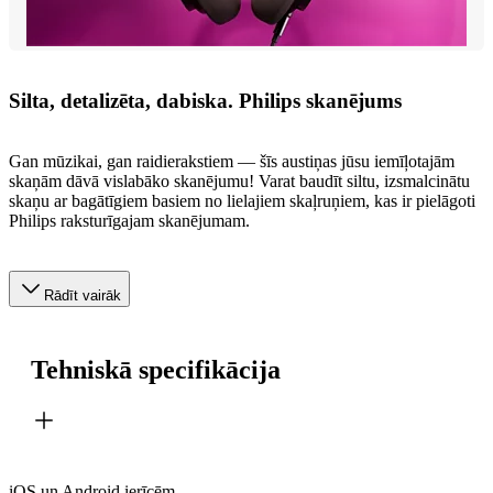
Silta, detalizēta, dabiska. Philips skanējums
Gan mūzikai, gan raidierakstiem — šīs austiņas jūsu iemīļotajām
skaņām dāvā vislabāko skanējumu! Varat baudīt siltu, izsmalcinātu
skaņu ar bagātīgiem basiem no lielajiem skaļruņiem, kas ir pielāgoti
Philips raksturīgajam skanējumam.
Rādīt vairāk
Tehniskā specifikācija
iOS un Android ierīcēm