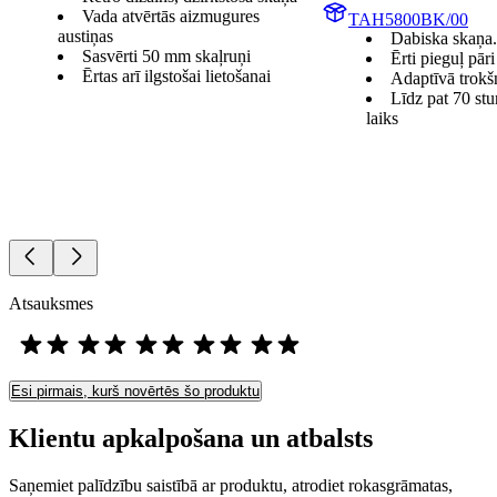
Vada atvērtās aizmugures
TAH5800BK/00
austiņas
Dabiska skaņa.
Sasvērti 50 mm skaļruņi
Ērti pieguļ pār
Ērtas arī ilgstošai lietošanai
Adaptīvā trokš
Līdz pat 70 st
laiks
Atsauksmes
Esi pirmais, kurš novērtēs šo produktu
Klientu apkalpošana un atbalsts
Saņemiet palīdzību saistībā ar produktu, atrodiet rokasgrāmatas,