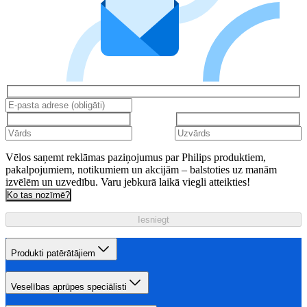
Vēlos saņemt reklāmas paziņojumus par Philips produktiem,
pakalpojumiem, notikumiem un akcijām – balstoties uz manām
izvēlēm un uzvedību. Varu jebkurā laikā viegli atteikties!
Ko tas nozīmē?
Iesniegt
Produkti patērātājiem
Veselības aprūpes speciālisti