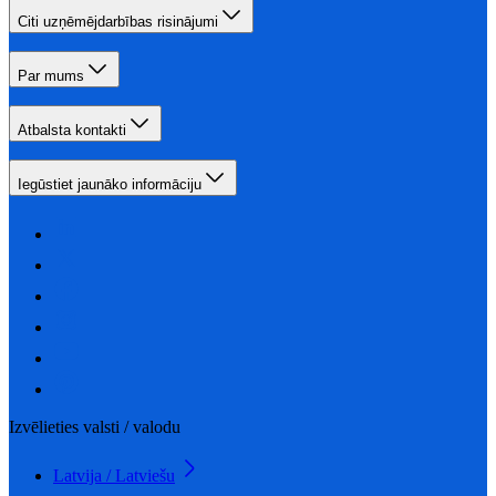
Citi uzņēmējdarbības risinājumi
Par mums
Atbalsta kontakti
Iegūstiet jaunāko informāciju
Izvēlieties valsti / valodu
Latvija / Latviešu