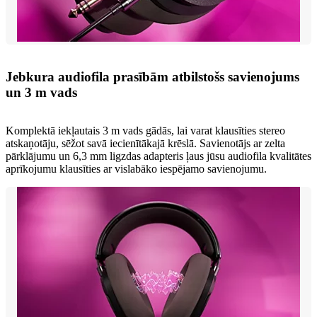
Jebkura audiofila prasībām atbilstošs savienojums
un 3 m vads
Komplektā iekļautais 3 m vads gādās, lai varat klausīties stereo
atskaņotāju, sēžot savā iecienītākajā krēslā. Savienotājs ar zelta
pārklājumu un 6,3 mm ligzdas adapteris ļaus jūsu audiofila kvalitātes
aprīkojumu klausīties ar vislabāko iespējamo savienojumu.