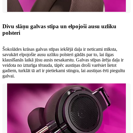
Divu slāņu galvas stīpa un elpojoši ausu uzliku
polsteri
Šokolādes krāsas galvas stīpas iekšējā daļa ir neticami mīksta,
savukārt elpojošie ausu uzliku polsteri gādās par to, lai ilgas
klausīšanās laikā jūsu ausis nesakarstu. Galvas stīpas ārēja daļa ir
veidota no izturīga tērauda, tāpēc austiņas droši varēsiet lietot
gadiem, turklāt tā arī ir pietiekami stingra, lai austiņas ērti piegultu
galvai.