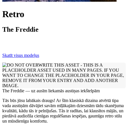
Retro
The Freddie
Skatīt visus modeļus
The Freddie — uz ausīm liekamās austiņas iekštelpām
Tās būs jūsu labākais draugs! Ar šīm klasiskā dizaina atvērtā tipa
vada austiņām dāvājiet savām mīļākajām dziesmām tādu skanējuma
kvalitāti, kādu tās ir pelnījušas. Tās ir radītas, lai klausītos mājās, un
piedāvā audiofila cienīgas regulēšanas iespējas, gaumīgu retro stilu
un mūsdienīgu komfortu.