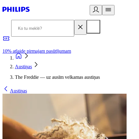
10% atlaide pirmajam pasūtījumam
3
Austiņas
The Freddie — uz ausīm velkamas austiņas
Austiņas