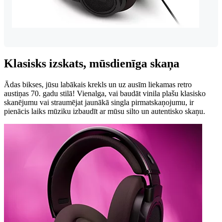
Klasisks izskats, mūsdienīga skaņa
Ādas bikses, jūsu labākais krekls un uz ausīm liekamas retro
austiņas 70. gadu stilā! Vienalga, vai baudāt vinila plašu klasisko
skanējumu vai straumējat jaunākā singla pirmatskaņojumu, ir
pienācis laiks mūziku izbaudīt ar mūsu silto un autentisko skaņu.